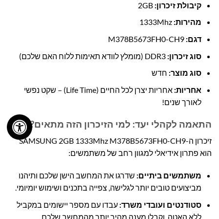
קיבולת זיכרון:
2GB
מהירות:
1333Mhz
דגם:
M378B5673FH0-CH9
סוג זיכרון:
DDR3 (מומלץ לוודא תאימות ללוח האם שלכם)
סוג מוצר:
חדש
אחריות:
אחריות יצרן לכל החיים (Life Time) – שקט נפשי
לאורך שנים!
התאמה לקהלי יעד: למי הזיכרון הזה מתאים?
זיכרון ה-SAMSUNG 2GB 1333Mhz M378B5673FH0-CH9
הוא פתרון אידיאלי למגוון רחב של משתמשים:
משתמשים ביתיים:
שדרגו את המחשב הישן שלכם ותיהנו
מביצועים טובים יותר לגלישה, צפייה בתכנים ושימוש יומיומי.
סטודנטים ועובדי משרד:
עבדו עם מספר יישומים במקביל
ללא האטה, וקבלו מענה מהיר יותר מהמחשב שלכם.