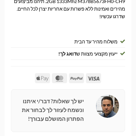
2GB 1333Mhz M378B5673FH0-CH9. תיהנו מביצועים
מהירים ואמינות ללא פשרות עם אחריות יצרן לכל החיים.
שדרגו עכשיו!
משלוח מהיר עד הבית
ייעוץ מקצועי מצוות ש
דואג לך!
Apple
MasterCard
PayPal
Visa
Pay
יש לך שאלות? דבר/י איתנו
ונשמח לעזור לך לבחור את
הפתרון המושלם עבורך!