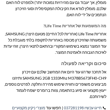
מומלץ, אך יעבוד גם עם מהירויות נמוכות יותר) ולמפרט לוח האם
שלכם. מומלץ לוודא את הקיבולת המקסימלית וסוגי הזיכרון
הנתמכים על ידי לוח האם.
מה המשמעות של אחריות Life Time?
אחריות Life Time (אחריות לכל החיים) מטעם היצרן SAMSUNG,
משמעותה שהזיכרון מכוסה באחריות לתקופה בלתי מוגבלת כל
עוד המוצר נמצא בשימוש המקורי ובהתאם לתנאי היצרן. זוהי עדות
לאיכות הגבוהה ולאמינות המוצר.
סיכום וקריאה לפעולה
אל תחכו! שדרגו עוד היום את המחשב שלכם עם זיכרון
SAMSUNG 2GB 1333Mhz M378B5673FH0-CH9 ותיהנו
מביצועים משופרים וחווית שימוש מהירה וחלקה. לפרטים נוספים,
ייעוץ מקצועי או סיוע בהתאמה, צוות ברומרס ישמח לעמוד
לשירותכם.
📞
חייגו עכשיו 037281198
| חפשו עוד
מוצרי ניקיון מקצועיים