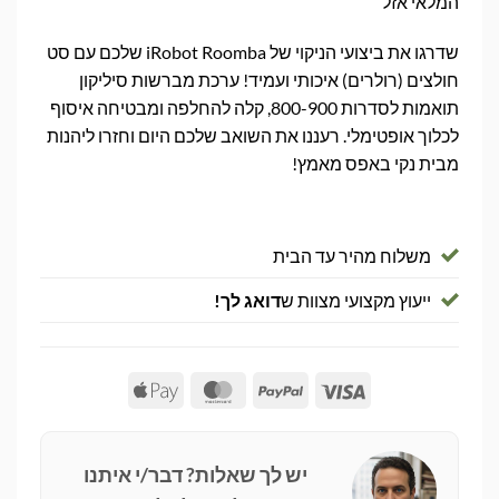
המלאי אזל
שדרגו את ביצועי הניקוי של iRobot Roomba שלכם עם סט
חולצים (רולרים) איכותי ועמיד! ערכת מברשות סיליקון
תואמות לסדרות 800-900, קלה להחלפה ומבטיחה איסוף
לכלוך אופטימלי. רעננו את השואב שלכם היום וחזרו ליהנות
מבית נקי באפס מאמץ!
משלוח מהיר עד הבית
ייעוץ מקצועי מצוות ש
דואג לך!
Apple
MasterCard
PayPal
Visa
Pay
יש לך שאלות? דבר/י איתנו