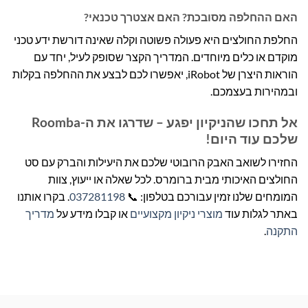
האם ההחלפה מסובכת? האם אצטרך טכנאי?
החלפת החולצים היא פעולה פשוטה וקלה שאינה דורשת ידע טכני
מוקדם או כלים מיוחדים. המדריך הקצר שסופק לעיל, יחד עם
הוראות היצרן של iRobot, יאפשרו לכם לבצע את ההחלפה בקלות
ובמהירות בעצמכם.
אל תחכו שהניקיון יפגע – שדרגו את ה-Roomba
שלכם עוד היום!
החזירו לשואב האבק הרובוטי שלכם את היעילות והברק עם סט
החולצים האיכותי מבית ברומרס. לכל שאלה או ייעוץ, צוות
המומחים שלנו זמין עבורכם בטלפון: 📞
037281198
. בקרו אותנו
באתר לגלות עוד
מוצרי ניקיון מקצועיים
או קבלו מידע על
מדריך
התקנה
.