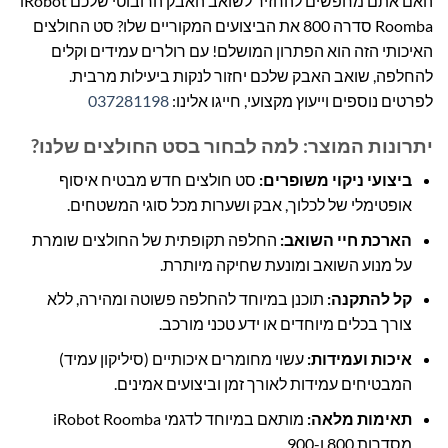
האם אתם מחפשים להחזיר לשואב האבק הרובוטי שלכם iRobot
Roomba סדרה 800 את הביצועים המקוריים שלו? סט החולצים
האיכותי הזה הוא הפתרון המושלם! עם רולרים עמידים וקלים
להחלפה, שואב האבק שלכם יחזור לנקות ביעילות מרבית.
לפרטים נוספים וייעוץ מקצועי, חייגו אלינו:
037281198
יתרונות המוצר: למה לבחור בסט החולצים שלנו?
ביצועי ניקוי משופרים:
סט חולצים חדש מבטיח איסוף
אופטימלי של לכלוך, אבק ושערות מכל סוגי המשטחים.
הארכת חיי השואב:
החלפה תקופתית של החולצים שומרת
על מנוע השואב ומונעת שחיקה מיותרת.
קל להתקנה:
תוכנן במיוחד להחלפה פשוטה ומהירה, ללא
צורך בכלים מיוחדים או ידע טכני מורכב.
איכות ועמידות:
עשוי מחומרים איכותיים (סיליקון עמיד)
המבטיחים עמידות לאורך זמן וביצועים אמינים.
תאימות מלאה:
מותאם במיוחד לדגמי iRobot Roomba
מסדרות 800 ו-900.