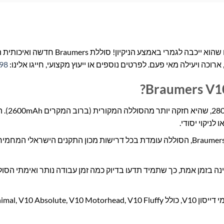
האם שואב האבק דייסון V10 שלכם מאבד מכוחו במהירות? אל תחכו שהוא ייכבה לגמרי
כה ויעילה מאי פעם. לפרטים נוספים או ייעוץ מקצועי, חייגו אלינו:
98
סוללת ליתיום-יון 
לניקוי יסודי.
מיוצרת על ידי המותג הבינלאומי Braumers, הסוללה עומדת בכל דרישות מכון התקנים הישראלי
ת מצב הטעינה בזמן אמת, כך שתמיד תדעו בדיוק כמה זמן עבודה נותר ואימתי הס