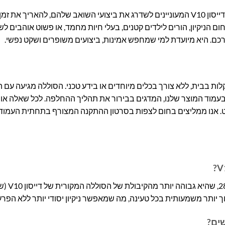
סוללת Braumers V10 מתאימה באופן מושלם לכל בעלי שואבי אבק דייסון V10 המעוניינים לשדרג את ביצועי השואב שלהם, להאר
תחום הניקיון, הורים לילדים קטנים, בעלי חיות מחמד, או פשוט אוהבים ל
יר שניתן לבצע בקלות בבית, ללא צורך בכלים מיוחדים או בידע טכני. הסוללה מגיעה 
עמוד המוצר שלנו, המדגים בבירור את תהליך ההחלפה. לכל שאלה או צ
ט. אנו ממליצים בחום לצפות בסרטון ההתקנה המצורף בתחתית העמוד
כן, בהחלט! סוללת ה-
ים?