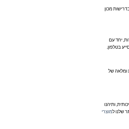
דרישות מכון
ורות, יחד עם
יע בטלפון.
V10 Animal, V10  ועוד. רשימה מפורטת ומלאה של
הניקיון שלכם ועל אורך חיי שואב האבק היקר שלכם! שדרגו את שואב האבק דייסון V10 שלכם עם סוללת Braumers איכותית, ותיהנו
 שלנו ל
מוצרי