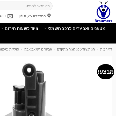
Ski
חיפוש
עבור:
t
conten
המרכבה 25, חולון
ACT
מטענים ואביזרים לרכב חשמלי
ציוד לשעות חירום
דף הבית
»
חנות ציוד טכנולוגיה מתקדם
»
אביזרים לשואב אבק
»
סוללות נטענות
מבצע!