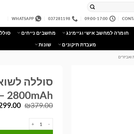
WHATSAPP
037281198
09:00-17:00
CONT
חומרה למחשב אישי וגיימינג
מחשבים נייחים
סוללו
מעבדת תיקונים
שונות
 ואביזרים
2800mAh – מתאים לכל הדגמים
המחיר
299.00
₪
379.00
המקורי
היה:
כמות של סוללה לשואב אבק דייסון V10 2800mAh - מתאים ל
79.00.