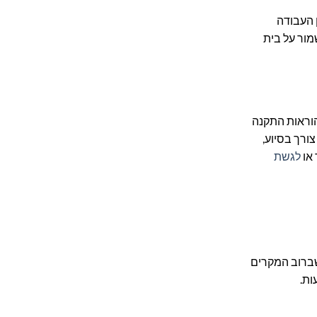
יך את זמן העבודה
שמור על בית
עם הוראות התקנה
ורך בסיוע,
 או
לגשת
Braumers V10 מגיעה עם קיבולת של 2800mAh, שהיא גבוהה יותר מהקיבולת של הסוללה המקורית של דייסון V10 (שברוב המקרים