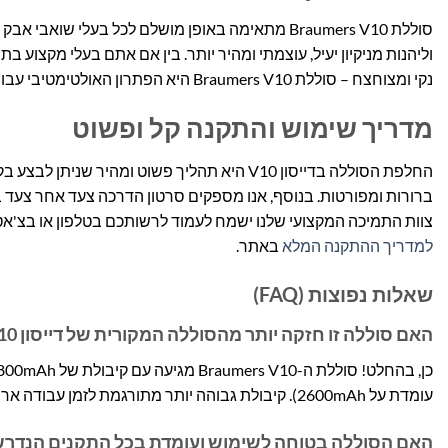
וליהנות מניקיון יעיל, עוצמתי ומהיר יותר. בין אם אתם בעלי מקצוע ב
נקי ומצוחצח – סוללת Braumers V10 היא הפתרון האולטימטיבי עבורכם. היא מיועדת למי שמחפש אמינות, ביצועים משופרים ושקט נפשי.
מדריך שימוש והתקנה קל ופשוט
החלפת הסוללה בדייסון V10 היא תהליך פשוט ומה
ברורות ומפורטות. בנוסף, אנו מספקים סרטון הדרכה צעד אחר צעד ב
צוות התמיכה המקצועי שלנו ישמח לעמוד לרשותכם בטלפון או בצ'א
למדריך ההתקנה המלא
באתר.
שאלות נפוצות (FAQ)
האם סוללה זו חזקה יותר מהסוללה המקורית של דייסון V10?
עומדת על 2600mAh). קיבולת גבוהה יותר מתורגמת לזמן עבודה ארוך יותר משמעותית בכל טעינה, מה שמאפשר ניקיון יסודי יותר ללא הפרעות.
האם הסוללה בטוחה לשימוש ועומדת בכל התקנים הנדרש