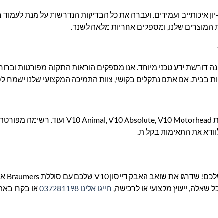
יון איכותיים ועמידים, ועברה את כל הבדיקות הנדרשות על מנת לעמוד ב
ת המוצרים שלנו, ומספקים אחריות מלאה לשנה.
 פעולה פשוטה יחסית שאינה דורשת ידע טכני מיוחד. אנו מספקים הוראות התקנה מפורטות ובר
ת בבית. אם אתם נתקלים בקושי, צוות התמיכה המקצועי שלנו ישמח לסי
כן, הסוללה שלנו תוכננה להתאמה מלאה לכל דגמי Dyson V10, לרבות Absolute, V10 Motorhead
וודא את התאימות בקלות.
אל תתפשרו על איכות 
ל שאלה, ייעוץ מקצועי או לרכישה,
חייגו אלינו 037281198
או בקרו באתר