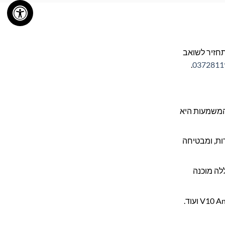
 באמצע הניקיון! סוללת Braumers חדשה ואיכותית תחזיר לשואב
.
0372811
בקיבולת מרשימה של 2800mAh, שהיא חזקה יותר מהסוללה המקורית (ברוב המקרים 2600mAh). המשמעות היא
 המחמירות, ומבטיחה
וללה מוכנה
תוכננה בקפדנות להתאים באופן מלא לכל דגמי דייסון V10, כולל V10 Animal, V10 Absolute, V10 Motorhead, V10 Fluffy ועוד.