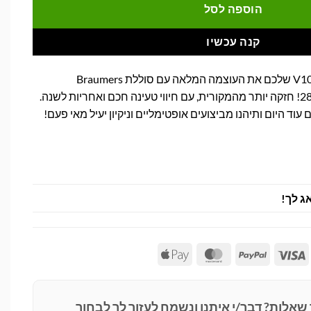
הוספה לסל
קנה עכשיו
החזירו לשואב האבק דייסון V10 שלכם את העוצמה המלאה עם סוללת Braumers
מתקדמת בקיבולת 2800mAh! חזקה יותר מהמקורית, עם חיווי טעינה חכם ואחריות לשנה.
 עוד היום ותיהנו מביצועים אופטימליים וניקיון יעיל מאי פעם!
ג לך!
Apple
MasterCard
PayPal
Visa
Pay
 שאלות? דבר/י איתנו ונשמח לעזור לך לבחור