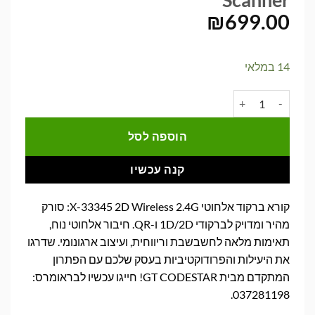
₪
699.00
14 במלאי
כמות של קורא ברקוד אלחוטי X-33345 2D Wireless 2.4G Barcode Scanner
הוספה לסל
קנה עכשיו
קורא ברקוד אלחוטי X-33345 2D Wireless 2.4G: סורק
מהיר ומדויק לברקודי 1D/2D ו-QR. חיבור אלחוטי נוח,
תאימות מלאה לחשבשבת וריווחית, ועיצוב ארגונומי. שדרגו
את היעילות והפרודוקטיביות בעסק שלכם עם הפתרון
המתקדם מבית GT CODESTAR! חייגו עכשיו לבראומרס:
037281198.