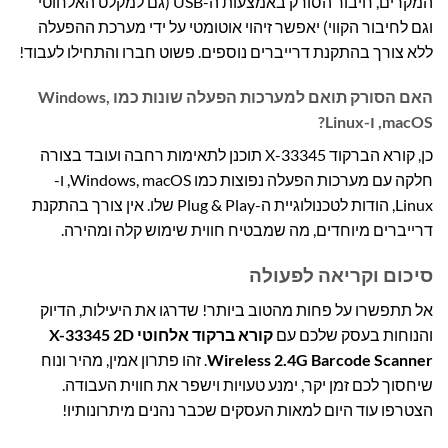
המקרים, חיבור הסורק באמצעות ה-USB (גם למקלט האלחוטי
וגם לחיבור הקווי) יאפשר זיהוי אוטומטי על ידי מערכת ההפעלה
ללא צורך בהתקנת דרייברים נוספים. פשוט חברו והתחילו לעבוד!
האם הסורק תואם למערכות הפעלה שונות כמו Windows,
macOS, ו-Linux?
כן, קורא הברקוד X-33345 תוכנן לתאימות רחבה ועובד בצורה
חלקה עם מערכות הפעלה נפוצות כמו Windows, macOS, ו-
Linux, הודות לטכנולוגיית ה-Plug & Play שלו. אין צורך בהתקנת
דרייברים מיוחדים, מה שמבטיח חווית שימוש קלה ומהירה.
סיכום וקריאה לפעולה
אל תתפשרו על פחות מהטוב ביותר! שדרגו את היעילות, הדיוק
והנוחות בעסק שלכם עם
קורא ברקוד אלחוטי X-33345 2D
Wireless 2.4G Barcode Scanner
. זהו פתרון אמין, מהיר ונוח
שיחסוך לכם זמן יקר, ימנע טעויות וישפר את חווית העבודה.
הצטרפו עוד היום למאות העסקים שכבר נהנים מיתרונותיו!