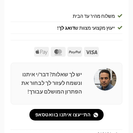
משלוח מהיר עד הבית
ייעוץ מקצועי מצוות ש
דואג לך!
Apple
MasterCard
PayPal
Visa
Pay
יש לך שאלות? דבר/י איתנו
ונשמח לעזור לך לבחור את
הפתרון המושלם עבורך!
התייעצו איתנו בוואטסאפ