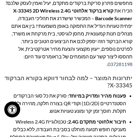
מחפשים פתרון סריקת ברקודים מתקדם, יעיל ואמין לעסק שלכם?
הכירו את
קורא ברקוד אלחוטי X-33345 2D Wireless 2.4G
Barcode Scanner
– המכשיר שישדרג את תהליכי העבודה,
יפחית טעויות ויגדיל את התפוקה באופן משמעותי! בין אם אתם
מנהלים חנות קמעונאית, מחסן לוגיסטי, בית מרקחת או משרד,
קורא הברקוד הזה יספק לכם את הביצועים הטובים ביותר.
לפרטים נוספים, ייעוץ מקצועי והצעת מחיר אטרקטיבית, אל
תהססו ליצור קשר עם המומחים של בראומרס עוד היום:
.
037281198
יתרונות המוצר – למה לבחור דווקא בקורא הברקוד
X-33345?
פענוח מהיר ומדויק במיוחד:
סורק את כל סוגי הברקודים
הסטנדרטיים (1D/2D) וקודי QR בצורה חלקה, מהירה וללא
תקלות. חוסך זמן יקר ומונע טעויות אנוש.
חיבור אלחוטי מתקדם 2.4G:
טכנולוגיית Wireless 2.4G
מעניקה חופש תנועה מוחלט בסביבת העבודה, ללא כבלים
מגבילים. התקנה פשוטה של Plug & Play מאפשרת התחלת