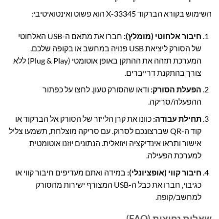
השימוש בקורא הברקוד X-33345 הוא פשוט ואינטואיטיבי:
חיבור אלחוטי (מומלץ):
חברו את מתאם ה-USB האלחוטי
של הסורק ליציאת USB פנויה במחשב או בקופה שלכם.
המערכת תזהה את ההתקן באופן אוטומטי (Plug & Play) ללא
צורך בהתקנת דרייברים.
הפעלת הסורק:
ודאו שהסורק טעון. לחצו על כפתור
ההפעלה/סריקה.
תחילת עבודה:
כוונו את קרן הלייזר של הסורק אל הברקוד או
קוד ה-QR שברצונכם לסרוק. עם סריקה מוצלחת, תשמעו צליל
אישור ותראו אינדיקציה ויזואלית. הנתונים יוזנו אוטומטית
למערכת הפעילה.
חיבור קווי (אופציונלי):
במידה ואתם מעדיפים חיבור קווי או
כגיבוי, חברו את כבל ה-USB המצורף ישירות מהסורק
למחשב/קופה.
שאלות נפוצות (FAQ)