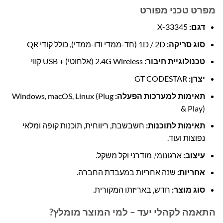
מפרט טכני מפורט
דגם:
X-33345
סוג סריקה:
1D / 2D (חד-ממדי ודו-ממדי), כולל קודי QR
טכנולוגיית חיבור:
2.4G Wireless (אלחוטי) + USB קווי
יצרן:
GT CODESTAR
תאימות למערכות הפעלה:
Windows, macOS, Linux (Plug
& Play)
תאימות לתוכנות:
חשבשבת, ריווחית, תוכנות קופה ומלאי
נפוצות ועוד.
עיצוב:
ארגונומי, מודרני וקל משקל.
אחריות:
שנה אחריות במעבדת החברה.
סוג מוצר:
חדש, באריזתו המקורית.
התאמה לקהלי יעד – למי המוצר מומלץ?