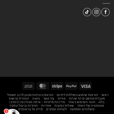
Cash
MasterCard
Stripe
PayPal
Visa
On
ראשי
הוראות שימוש בסוללות ליתיום
הוראות בטיחות מטען לרכב חשמלי
Delivery
מעבדת מחשבים דף שירות
אודות
צור קשר
הגעה
הצהרת נגישות
בלוג
תנאי השימוש באתר
מדיניות פרטיות – גרסה מעודכנת (2025)
אוטומציה של האתר
שאלות נפוצות
אחריות
החזרות וביטול עסקה
משלוחים ואספקה
לקוחות עסקיים
מידע על בראומרס