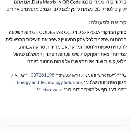
ברקודים דו-ממדיים כמו QR Code או Data Matrix. אם אתם
זקוקים לסורק 2D, נשמח לייעץ לכם לגבי דגמים מתאימים אחרים.
קריאה לפעולה:
סורק הברקוד GT CODESTAR CCD 1D X-9700A הוא השקעה
חכמה ומשתלמת לכל עסק המעוניין לשפר את היעילות התפעולית,
להפחית טעויות ולחסוך זמן יקר. עם מהירות סריקה גבוהה,
עמידות יוצאת דופן וקלות שימוש, הוא הפתרון המושלם לניהול
מלאי, קופות ועוד. אל תתפשרו על פחות מהטוב ביותר!
📞 **לייעוץ אישי והזמנות חייגו עכשיו:**
037281198
| **גלו את
מגוון הפתרונות שלנו:**
Energy and Technology Solutions
|
**למידע נוסף על מוצרים דומים:**
PC Hardware