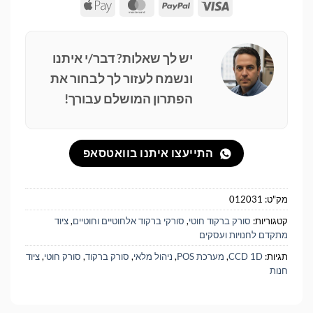
Apple
MasterCard
PayPal
Visa
Pay
יש לך שאלות? דבר/י איתנו
ונשמח לעזור לך לבחור את
הפתרון המושלם עבורך!
התייעצו איתנו בוואטסאפ
מק"ט:
012031
קטגוריות:
סורק ברקוד חוטי
,
סורקי ברקוד אלחוטיים וחוטיים
,
ציוד
מתקדם לחנויות ועסקים
תגיות:
CCD 1D
,
מערכת POS
,
ניהול מלאי
,
סורק ברקוד
,
סורק חוטי
,
ציוד
חנות