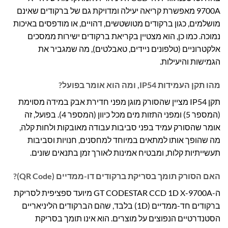
9700A מאפשרת קריאה יעילה ומדויקת גם של ברקודים שאינם
מושלמים, כגון ברקודים מטושטשים, דהויים, או מודפסים באיכות
נמוכה. כמו כן, הוא מצטיין בקריאת ברקודים ישירות ממסכים
אלקטרוניים (טלפונים ניידים, טאבלטים), מה שמגביר את
הגמישות והיעילות.
מהו תקן העמידות IP54, ומה הוא אומר בפועל?
תקן IP54 מציין שהסורק מוגן מפני חדירת אבק במידה מסוימת
(המספר 5) ומפני התזות מים מכל כיוון (המספר 4). בפועל, זה
אומר שהסורק עמיד בפני סביבות עבודה מאובקות ולחות קלה,
מה שהופך אותו למתאים במיוחד למחסנים, חנויות וסביבות
תעשייתיות קלות, ומבטיח אמינות לאורך זמן בתנאים שונים.
האם הסורק תומך בסריקת ברקודים דו-ממדיים (QR Code)?
ה-GT CODESTAR CCD 1D X-9700A מיועד ספציפית לסריקת
ברקודים חד-ממדיים (1D) בלבד, שהם הברקודים הליניאריים
הסטנדרטיים הנפוצים על מוצרים. הוא אינו תומך בסריקת