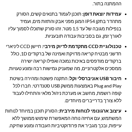
ההמתנה בתור.
עמידות יוצאת דופן:
תוכנן לעמוד בתנאים קשים, הסורק
מתהדר בתקן IP54 המגן מפני אבק והתזות מים, ועמיד
בנפילות מגובה של עד 1.5 מטר. זהו סורק שתוכלו לסמוך עליו
לאורך זמן, גם בסביבות עבודה תובעניות.
טכנולוגיית CCD מתקדמת לדיוק מירבי:
חיישן CCD ליניארי
חדשני מבטיח קריאה מדויקת ואמינה של ברקודים 1D, כולל
ברקודים מודפסים באיכות נמוכה ואפילו קריאה ישירה
ממסכים אלקטרוניים, מה שמעניק גמישות רבה ומונע טעויות.
חיבור USB אוניברסלי וקל:
התקנה פשוטה ומהירה בשיטת
Plug and Play באמצעות ממשק USB סטנדרטי. חברו לכל
קופה רושמת, מחשב או מערכת ניהול מלאי והתחילו לעבוד
ללא צורך בדרייברים מיוחדים.
עיצוב ארגונומי לנוחות מירבית:
הסורק תוכנן במיוחד לנוחות
המשתמש, עם אחיזה נוחה המאפשרת שימוש ממושך ללא
עייפות, ובכך מגביר את פרודוקטיביות העבודה ומונע שחיקה.