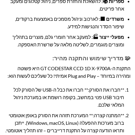
ספריות 📚:
להשאלת והחזרת ספרים, ניהול קטלוגים ומעקב
אחר פריטים.
משרדים 🏢:
לארכוב וניהול מסמכים באמצעות ברקודים,
שיפור הסדר והנגישות למידע.
מפעלי ייצור 🏭:
למעקב אחר חומרי גלם, מוצרים בתהליך
ומוצרים מוגמרים, לשליטה מלאה על שרשרת האספקה.
🧩 מדריך שימוש והתקנה מהיר:
התקנת ה-GT CODESTAR CCD 1D X-9700A היא פשוטה
ומהירה במיוחד – Plug and Play אמיתי! כל שעליכם לעשות הוא:
**חברו את הסורק:** חברו את כבל ה-USB של הסורק לכל
חיבור USB פנוי במחשב, בקופה רושמת או במערכת ניהול
המלאי שלכם.
**המתנה קצרה:** המערכת תזהה את הסורק באופן אוטומטי
ברוב מערכות ההפעלה (Windows, macOS, Linux). ייתכן
ותראו הודעה קצרה על התקנת דרייברים – זהו תהליך אוטומטי.