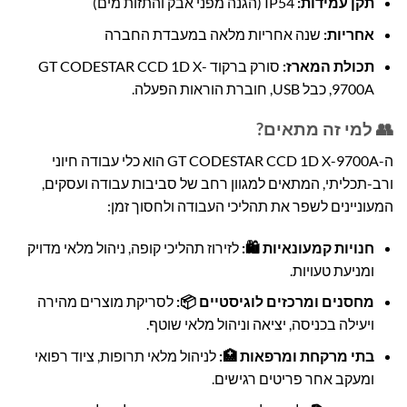
תקן עמידות:
IP54 (הגנה מפני אבק והתזות מים)
אחריות:
שנה אחריות מלאה במעבדת החברה
תכולת המארז:
סורק ברקוד GT CODESTAR CCD 1D X-
9700A, כבל USB, חוברת הוראות הפעלה.
👥 למי זה מתאים?
ה-GT CODESTAR CCD 1D X-9700A הוא כלי עבודה חיוני
ורב-תכליתי, המתאים למגוון רחב של סביבות עבודה ועסקים,
המעוניינים לשפר את תהליכי העבודה ולחסוך זמן:
חנויות קמעונאיות 🛍️:
לזירוז תהליכי קופה, ניהול מלאי מדויק
ומניעת טעויות.
מחסנים ומרכזים לוגיסטיים 📦:
לסריקת מוצרים מהירה
ויעילה בכניסה, יציאה וניהול מלאי שוטף.
בתי מרקחת ומרפאות 🏥:
לניהול מלאי תרופות, ציוד רפואי
ומעקב אחר פריטים רגישים.