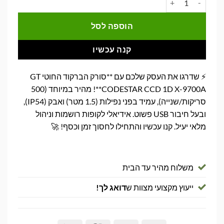
₪289.00.
₪435.00.
הוספה לסל
קנה עכשיו
⚡ שדרגו את העסק שלכם עם **סורק הברקוד החוטי GT
CODESTAR CCD 1D X-9700A**! מהיר במיוחד (500
סריקות/שנייה), עמיד בפני נפילות (1.5 מטר) ואבק (IP54),
ובעל חיבור USB פשוט. אידיאלי לקופות רושמות וניהול
מלאי יעיל. קנו עכשיו והתחילו לחסוך זמן וכסף! 🚀
משלוח מהיר עד הבית
ייעוץ מקצועי מצוות ש
דואג לך!