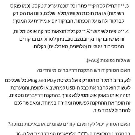
**התחילו לסרוק:** פתחו כל תוכנת עריכת טקסט (כמו פנקס
רשימות) או את תוכנת הקופה/מלאי שלכם, כוונו את הסורק
לברקוד ולחצו על הכפתור. הברקוד יופיע מיידית על המסך!
**טיפים לשימוש 💡:** לקבלת תוצאות סריקה אופטימליות,
וודאו שהברקוד נקי ובמצב טוב. ניתן לסרוק גם ברקודים
ממסכים דיגיטליים (טלפונים, טאבלטים) בקלות.
שאלות נפוצות (FAQ):
האם הסורק דורש התקנת דרייברים מיוחדים?
לא, ברוב המקרים הסורק פועל בשיטת Plug and Play. כל שעליכם
לעשות הוא לחבר את כבל ה-USB למחשב או לקופה, והמערכת
תזהה אותו באופן אוטומטי ללא צורך בהתקנת דרייברים נוספים.
זה הופך את ההתקנה לפשוטה ומהירה במיוחד, ומאפשר לכם
להתחיל לעבוד מיד.
האם הסורק יכול לקרוא ברקודים פגומים או באיכות נמוכה?
בהחלט! טכנולוגיית ה-CCD הליניארית המתקדמת של ה-X-