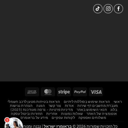
Cash
MasterCard
Stripe
PayPal
Visa
On
ראשי
הוראות שימוש בסוללות ליתיום
הוראות בטיחות מטען לרכב חשמלי
Delivery
מעבדת מחשבים דף שירות
אודות
צור קשר
הגעה
הצהרת נגישות
בלוג
תנאי השימוש באתר
מדיניות פרטיות – גרסה מעודכנת (2025)
אוטומציה של האתר
שאלות נפוצות
אחריות
החזרות וביטול עסקה
משלוחים ואספקה
לקוחות עסקיים
מידע על בראומרס
כל הזכויות שמורות 2026 ©
בראומרז ישראל
| נבנה ומנוהל על ידי