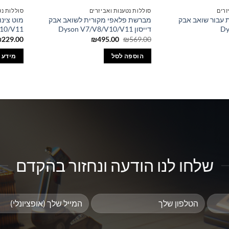
זרים
סוללות נטענות ואביזרים
סוללות נט
 עבור שואב אבק
מברשת פלאפי מקורית לשואב אבק
מוט צינו
דייסון Dyson V7/V8/V10/V11
10/V11
המחיר
המחיר
₪
229.00
₪
495.00
₪
569.00
המקורי
הנוכחי
היה:
הוא:
הוספה לסל
מידע 
₪495.00.
₪569.00.
שלחו לנו הודעה ונחזור בהקדם