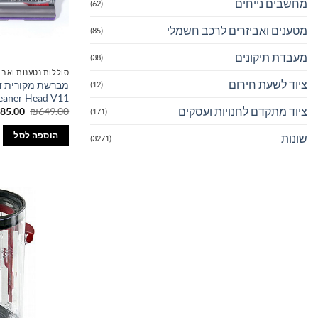
מחשבים נייחים
(62)
מטענים ואביזרים לרכב חשמלי
(85)
מעבדת תיקונים
(38)
סוללות נטענות ואבי
ציוד לשעת חירום
(12)
eaner Head V11
ציוד מתקדם לחנויות ועסקים
המחיר
85.00
₪
649.00
(171)
המקורי
היה:
הוספה לסל
שונות
(3271)
49.00.