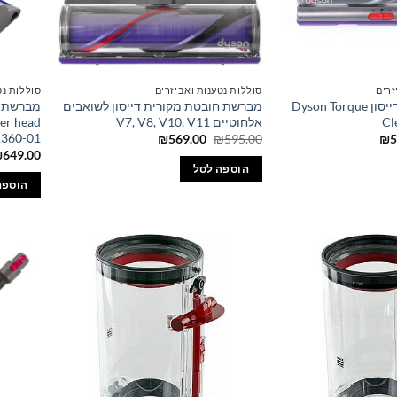
זרים
סוללות נטענות ואביזרים
סוללות נט
מברשת מקורית דייסון Dyson Torque
מברשת חובטת מקורית דייסון לשואבים
Cl
אלחוטיים V7, V8, V10, V11
ner head
1360-01
המחיר
המחיר
המחיר
₪
569.00
₪
595.00
₪
5
הנוכחי
המקורי
הנוכחי
₪
649.00
הוא:
היה:
הוא:
הוספה לסל
₪569.00.
₪595.00.
₪585.00.
₪6
הוספה