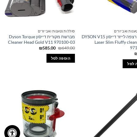
ענות ואביזרים
סוללות נטענות ואביזרים
מברשת רצפה לייזר דייסון DYSON V15
מברשת מקורית דייסון Dyson Torque
Cleaner Head Gold V11 970100-03
Laser Slim Fluffy clea
97
המחיר
המחיר
₪
585.00
₪
649.00
המקורי
הנוכחי
היה:
הוא:
הוספה לסל
₪585.00.
₪649.00.
 לסל