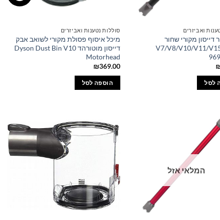
ענות ואביזרים
סוללות נטענות ואביזרים
ר דייסון מקורי שחור
מיכל איסוף פסולת מקורי לשואב אבק
V7/V8/V10/V11/V1
דייסון מוטורהד Dyson Dust Bin V10
Motorhead
96
₪
369.00
 לסל
הוספה לסל
המלאי אזל