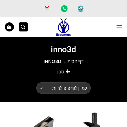
Ski
t
conten
inno3d
דף הבית
»
INNO3D
סנן