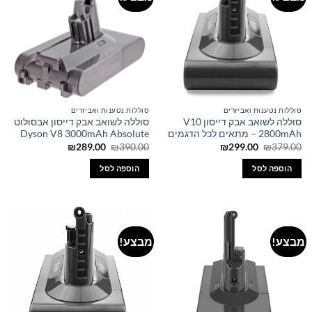
סוללות נטענות ואביזרים
סוללות נטענות ואביזרים
סוללה לשואב אבק דייסון V10
סוללה לשואב אבק דייסון אבסולוט
2800mAh – מתאים לכל הדגמים
Dyson V8 3000mAh Absolute
המחיר
המחיר
המחיר
המחיר
₪
289.00
₪
390.00
₪
299.00
₪
379.00
המקורי
הנוכחי
המקורי
הנוכחי
היה:
הוא:
היה:
הוא:
הוספה לסל
הוספה לסל
₪289.00.
₪390.00.
₪299.00.
₪379.00.
מבצע!
מבצע!