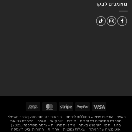
מוזמנים לבקר
Cash
MasterCard
Stripe
PayPal
Visa
On
ראשי
הוראות שימוש בסוללות ליתיום
הוראות בטיחות מטען לרכב חשמלי
Delivery
מעבדת מחשבים דף שירות
אודות
צור קשר
הגעה
הצהרת נגישות
בלוג
תנאי השימוש באתר
מדיניות פרטיות – גרסה מעודכנת (2025)
אוטומציה של האתר
שאלות נפוצות
אחריות
החזרות וביטול עסקה