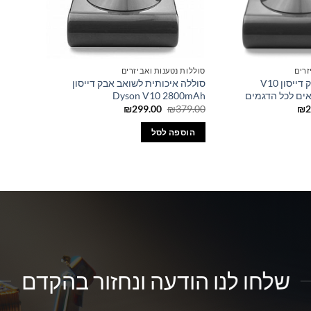
זרים
סוללות נטענות ואביזרים
סוללה לשואב אבק דייסון V10
סוללה איכותית לשואב אבק דייסון
Dyson V10 2800mAh
המחיר
המחיר
המחיר
₪
299.00
₪
379.00
₪
2
הנוכחי
המקורי
הנוכחי
הוא:
היה:
הוא:
הוספה לסל
₪299.00.
₪379.00.
₪299.00.
₪3
שלחו לנו הודעה ונחזור בהקדם