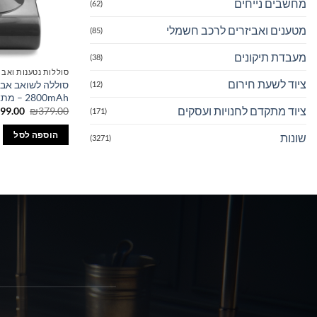
מחשבים נייחים
(62)
מטענים ואביזרים לרכב חשמלי
(85)
מעבדת תיקונים
(38)
סוללות נטענות ואבי
ציוד לשעת חירום
(12)
2800mAh – מתאים לכל הדגמים
ציוד מתקדם לחנויות ועסקים
המחיר
99.00
₪
379.00
(171)
המקורי
היה:
הוספה לסל
שונות
(3271)
79.00.