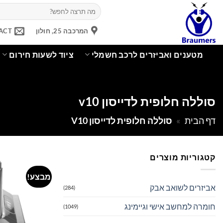
Ski
חיפוש
עבור:
t
conten
המרכבה 25, חולון
ACT
מטענים ואביזרים לרכב חשמלי
ציוד לשעות חירום
סוללה חלופית לדייסון v10
דף הבית
»
סוללה חלופית לדייסון V10
קטגוריות מוצרים
מבצע!
אביזרים לשואב אבק
(284)
חומרה למחשב אישי וגיימינג
(1049)