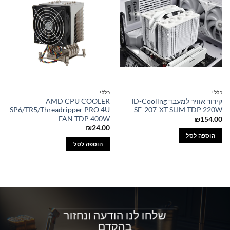
כללי
כללי
קירור אוויר למעבד ID-Cooling
AMD CPU COOLER
SP6/TR5/Threadripper PRO 4U
SE-207-XT SLIM TDP 220W
FAN TDP 400W
₪
154.00
₪
24.00
הוספה לסל
הוספה לסל
שלחו לנו הודעה ונחזור
בהקדם