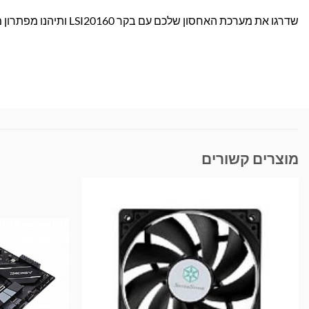
שדרגו את מערכת האחסון שלכם עם בקר LSI20160 ותיהנו מפתרון מקצועי, אמין ועוצמתי. הזמינו עכשיו בבראומרס!
מוצרים קשורים