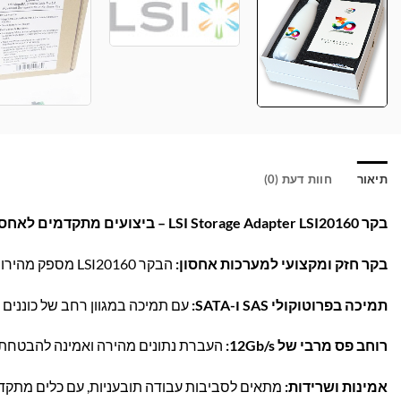
תיאור
חוות דעת (0)
בקר LSI Storage Adapter LSI20160 – ביצועים מתקדמים לאחסון אמין!
בקר חזק ומקצועי למערכות אחסון:
הבקר LSI20160 מספק מהירות ויציבות גבוהות במיוחד, אידיאלי לשרתים ולמערכות אחסון מתקדמות.
תמיכה בפרוטוקולי SAS ו-SATA:
עם תמיכה במגוון רחב של כוננים
רוחב פס מרבי של 12Gb/s:
העברת נתונים מהירה ואמינה להבטחת ב
אמינות ושרידות:
מתאים לסביבות עבודה תובעניות, עם כלים מתקדמ