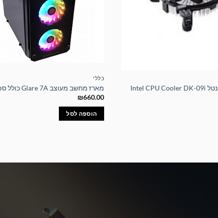
כללי
Intel CP
מארז מחשב מעוצב Glare 7A כולל ספק כוח 600W
₪
660.00
הוספה לסל