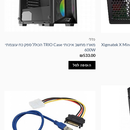
כללי
ינג Xigmatek X Miner (Mining)
מארז מחשב איכותי TRIO Case הכולל ספק כח עוצמתי
600W
₪
533.00
הוספה לסל