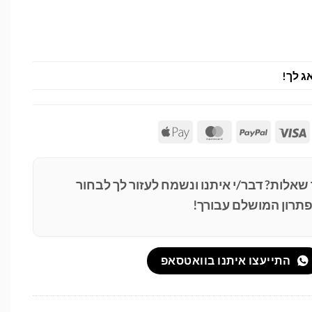
ג לך!
Apple
MasterCard
PayPal
Visa
Pay
 שאלות? דבר/י איתנו ונשמח לעזור לך לבחור
תרון המושלם עבורך!
התייעצו איתנו בוואטסאפ