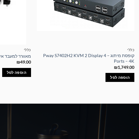
כללי
כללי
קופסת מיתוג – Pway S7402H2 KVM 2 Display 4
מאוורר למעבד אינטל U Cooler DK-09i
Ports – 4K
₪
49.00
₪
1,749.00
הוספה לסל
הוספה לסל