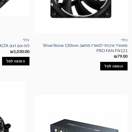
כללי
כללי
מאוורר איכותי למארז מחשב SilverStone 120mm
לוח אם דגם Z490GTA מבית BIOSTAR
PRO FAN FN121
₪
1,030.00
₪
79.00
הוספה לסל
הוספה לסל