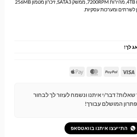
דיסק קשיח WD Gold בנפח 4TB, מהירות 7200RPM, ממשק SATA3, זיכרון מטמון 256MB
ן לשרתים ומערכות עסקיות.
ג לך!
Apple
MasterCard
PayPal
Visa
Pay
 שאלות? דבר/י איתנו ונשמח לעזור לך לבחור
תרון המושלם עבורך!
התייעצו איתנו בוואטסאפ