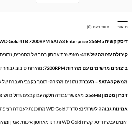
תיאור
חוות דעת (0)
דיסק קשיח WD Gold 4TB 7200RPM SATA3 Enterprise 256Mb – אמינות ואחסון מקצועי לעסק שלך!
קיבולת עצומה של 4TB:
מאפשרת אחסון רחב של מסמכים, נתונים 
ביצועים מרשימים עם מהירות 7200RPM:
מהירות סיבוב גבוהה ל
ממשק SATA3 – העברת נתונים מהירה:
תומך בקצבי העברה של עד 6Gb/s, אידיאלי למערכות עסקיות ולשרתים מת
זיכרון מטמון 256MB:
מאפשר עבודה חלקה עם קבצים גדולים ושיפור
אמינות גבוהה לשרתים:
סדרת WD Gold מתוכננת לעבודה רציפה 24/7, עם טכנולוגיות מתקדמות לשמירה על המידע שלך.
הזמינו עכשיו דיסק קשיח WD Gold ותיהנו מאחסון איכותי, אמין ומהיר לעסק שלכם – רק בבּראומרס!