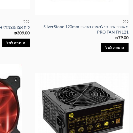
כללי
כללי
מאוורר איכותי למארז מחשב SilverStone 120mm
לוח אם עוצמתי BIOSTAR H410MH
PRO FAN FN121
₪
309.00
₪
79.00
הוספה לסל
הוספה לסל