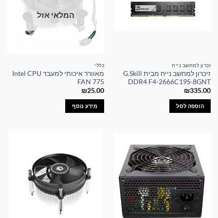
המלאי אזל
זכרון למחשב נייח
כללי
זיכרון למחשב נייח מבית G.Skill
מאוורר איכותי למעבד Intel CPU
FAN 775
DDR4 F4-2666C19S-8GNT
₪
25.00
₪
335.00
הוספה לסל
מידע נוסף