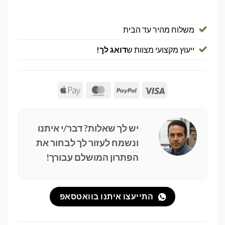
משלוח מהיר עד הבית
ייעוץ מקצועי מצוות ש
דואג לך!
Apple
MasterCard
PayPal
Visa
Pay
יש לך שאלות? דבר/י איתנו
ונשמח לעזור לך לבחור את
הפתרון המושלם עבורך!
התייעצו איתנו בוואטסאפ