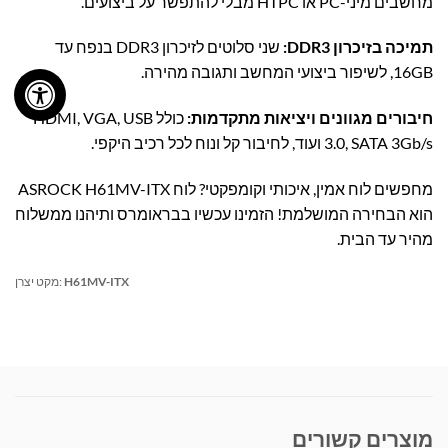
מחשבים מיני-PC או HTPC מבלי להתפשר על ביצועים.
תמיכה בזיכרון DDR3:
שני סלוטים לזיכרון DDR3 בנפח עד
16GB, לשיפור ביצועי המחשב ותגובה מהירה.
חיבורים מגוונים ויציאות מתקדמות:
כולל HDMI, VGA, USB
3.0, SATA 3Gb/s ועוד, לחיבור קל ונוח לכל רכיב היקפי.
מחפשים לוח אמין, איכותי וקומפקטי? לוח ASROCK H61MV-ITX
הוא הבחירה המושלמת! הזמינו עכשיו בבראומרס ותיהנו ממשלוח
מהיר עד הבית.
H61MV-ITX
מקט יצרן:
מוצרים קשורים