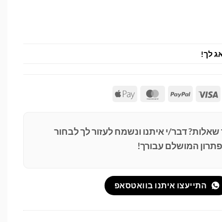
ג לך!
Apple
MasterCard
PayPal
Visa
Pay
 שאלות? דבר/י איתנו ונשמח לעזור לך לבחור
תרון המושלם עבורך!
התייעצו איתנו בוואטסאפ