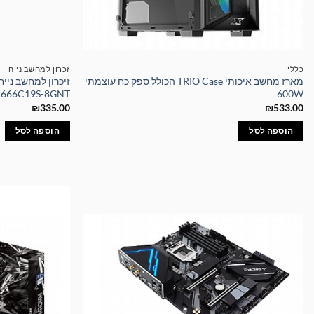
כללי
זכרון למחשב נייח
מארז מחשב איכותי TRIO Case הכולל ספק כח עוצמתי
2666C19S-8GNT
600W
₪
335.00
₪
533.00
הוספה לסל
הוספה לסל