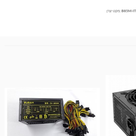
B85M-I
מקט יצרן: