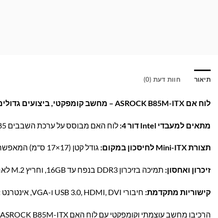
תיאור
חוות דעת (0)
לוח אם ASROCK B85M-ITX – מחשב קומפקטי, ביצועים גדולים!
מתאים למעבדי Intel דור 4:
לוח האם מבוסס על ערכת השבבים Intel B85, ותומך במעבדי Intel Core i3/i5/i7 מהדור הרביעי (Socket 1150).
תצורת Mini-ITX לחיסכון במקום:
גודל קטן (17×17 ס"מ) המאפשר הרכבה במארזים קומפקטיים ולחדרים עם מגבלות מקום.
זיכרון ואחסון:
תמיכה בזיכרון DDR3 בנפח עד 16GB, וחריץ M.2 לאחסון מהיר במיוחד לצד 4 חיבורי SATA III.
קישוריות מתקדמת:
חיבורי USB 3.0, HDMI, DVI ו-VGA, אינטרנט Gigabit וצליל איכותי Realtek ALC892.
הרכיבו מחשב עוצמתי וקומפקטי עם לוח האם ASROCK B85M-ITX – הזמינו עכשיו באתר בראומרס ותהנו מאיכות, אמינות וביצועים!