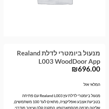
מנעול ביומטרי לדלת Realand
L003 WoodDoor App
₪
696.00
המלאי אזל
מנעול ביומטרי לדלת עץ Realand L003 עם פתיחה
בטביעת אצבע ואפליקציה, מתאים לעד 100 משתמשים,
שליטה חכמה מהסמארטפון, התקנה קלה ועיצוב מודרני.