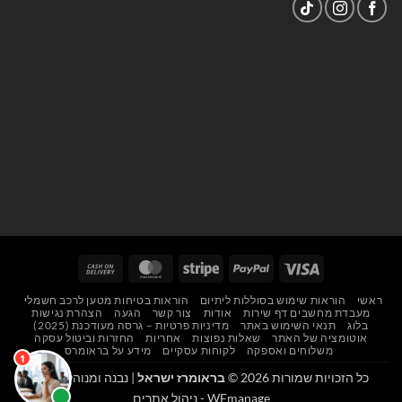
Cash
MasterCard
Stripe
PayPal
Visa
On
ראשי
הוראות שימוש בסוללות ליתיום
הוראות בטיחות מטען לרכב חשמלי
Delivery
מעבדת מחשבים דף שירות
אודות
צור קשר
הגעה
הצהרת נגישות
בלוג
תנאי השימוש באתר
מדיניות פרטיות – גרסה מעודכנת (2025)
אוטומציה של האתר
שאלות נפוצות
אחריות
החזרות וביטול עסקה
משלוחים ואספקה
לקוחות עסקיים
מידע על בראומרס
כל הזכויות שמורות 2026 ©
בראומרז ישראל
| נבנה ומנוהל על ידי
WEmanage - ניהול אתרים