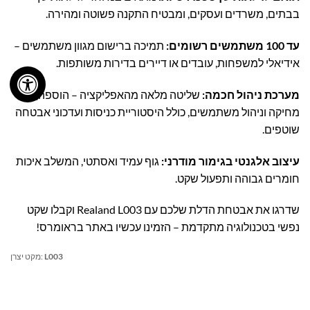
בבתים, משרדים ועסקים, ומבטיח התקנה פשוטה ומהירה.
עד 100 משתמשים רשומים:
תמיכה ברישום מגוון משתמשים –
אידיאלי למשפחות, עובדים או דיירים בדירות משותפות.
מערכת ניהול חכמה:
שליטה מלאה מהאפליקציה – הוספה,
מחיקה וניהול משתמשים, כולל היסטוריית כניסות ועדכוני אבטחה
שוטפים.
עיצוב אלגנטי בגימור מודרני:
גוף עמיד ואסתטי, המשלב איכות
חומרים גבוהה ותפעול שקט.
שדרגו את אבטחת הדלת שלכם עם Realand L003 וקבלו שקט
נפשי בטכנולוגיה מתקדמת – הזמינו עכשיו באתר בראומרס!
L003
מקט יצרן: