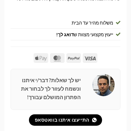
משלוח מהיר עד הבית
ייעוץ מקצועי מצוות ש
דואג לך!
Apple
MasterCard
PayPal
Visa
Pay
יש לך שאלות? דבר/י איתנו
ונשמח לעזור לך לבחור את
הפתרון המושלם עבורך!
התייעצו איתנו בוואטסאפ