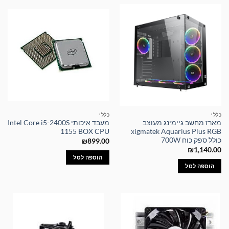
כללי
כללי
מארז מחשב גיימינג מעוצב
מעבד איכותי Intel Core i5-2400S
1155 BOX CPU
xigmatek Aquarius Plus RGB
כולל ספק כוח 700W
₪
899.00
₪
1,140.00
הוספה לסל
הוספה לסל