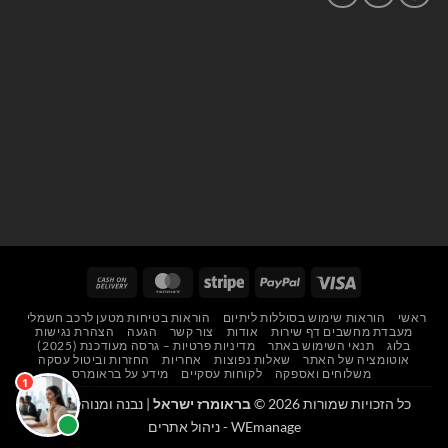
Cash
MasterCard
Stripe
PayPal
Visa
On
ראשי
הוראות שימוש בסוללות ליתיום
הוראות בטיחות מטען לרכב חשמלי
Delivery
מעבדת מחשבים דף שירות
אודות
צור קשר
הגעה
הצהרת נגישות
בלוג
תנאי השימוש באתר
מדיניות פרטיות – גרסה מעודכנת (2025)
אוטומציה של האתר
שאלות נפוצות
אחריות
החזרות וביטול עסקה
משלוחים ואספקה
לקוחות עסקיים
מידע על בראומרס
כל הזכויות שמורות 2026 ©
בראומרז ישראל
| נבנה ומנוהל על ידי
WEmanage - ניהול אתרים