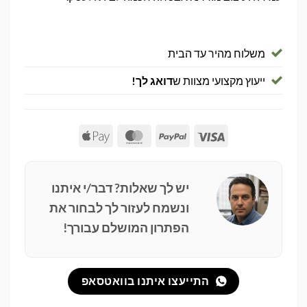
משלוח מהיר עד הבית
ייעוץ מקצועי מצוות ש
דואג לך!
Apple
MasterCard
PayPal
Visa
Pay
יש לך שאלות? דבר/י איתנו
ונשמח לעזור לך לבחור את
הפתרון המושלם עבורך!
התייעצו איתנו בוואטסאפ