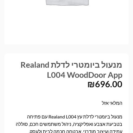
מנעול ביומטרי לדלת Realand
L004 WoodDoor App
₪
696.00
המלאי אזל
מנעול ביומטרי לדלת עץ Realand L004 עם פתיחה
בטביעת אצבע ואפליקציה, ניהול משתמשים חכם, סוללה
עמידה ועיצוב מודרני. אבטחה חכמה לבית ולעסק.