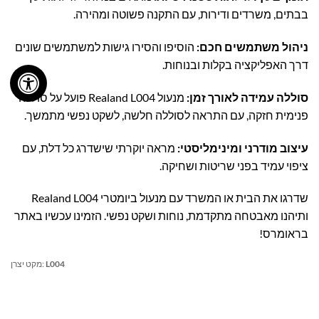
בבתים, משרדים ודירות, עם התקנה פשוטה ומהירה.
ניהול משתמשים חכם:
הוסיפו והסירו גישות למשתמשים שונים
דרך האפליקציה בקלות ובנוחות.
סוללה עמידה לאורך זמן:
מנעול Realand L004 פועל על סוללה
פנימית חזקה, עם התראה לסוללה חלשה, לשקט נפשי מתמשך.
עיצוב מודרני ומינימליסטי:
מראה יוקרתי שישדרג כל דלת, עם
ציפוי עמיד בפני שריטות ושחיקה.
שדרגו את הבית או המשרד עם מנעול ביומטרי Realand L004
ותיהנו מאבטחה מתקדמת, נוחות ושקט נפשי. הזמינו עכשיו באתר
בראומרס!
L004
מקט יצרן: