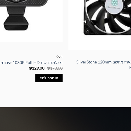
כללי
מאוורר איכותי למארז מחשב SilverStone 120mm
מצלמת רשת 1080P Full HD איכותית עם חיבור USB
המחיר
המחיר
₪
129.00
₪
170.00
המקורי
הנוכחי
היה:
הוא:
הוספה לסל
₪129.00.
₪170.00.