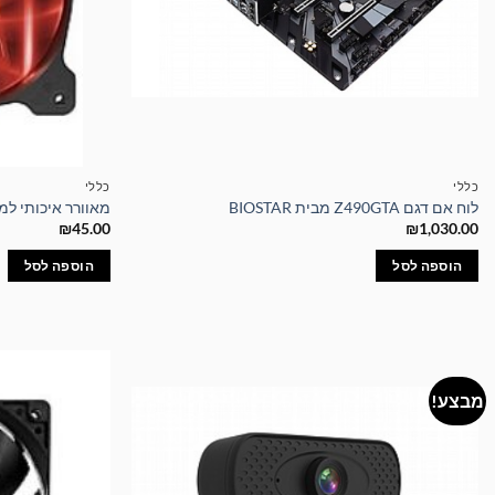
כללי
כללי
לוח אם דגם Z490GTA מבית BIOSTAR
מאוורר איכותי למארז 0MM ZM-FI PLUS
₪
45.00
₪
1,030.00
הוספה לסל
הוספה לסל
מבצע!