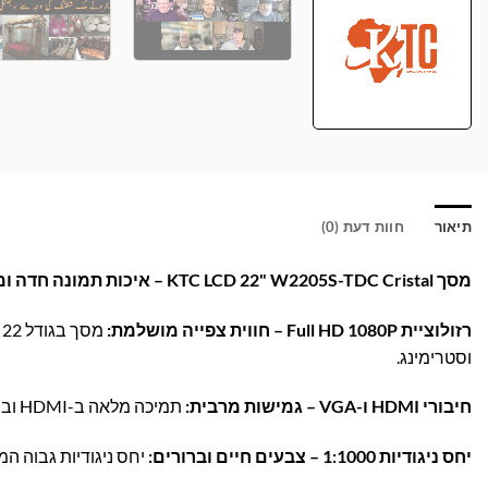
תיאור
חוות דעת (0)
מסך KTC LCD 22" W2205S-TDC Cristal – איכות תמונה חדה ומרשימה לכל משימה!
רזולוציית Full HD 1080P – חווית צפייה מושלמת:
וסטרימינג.
חיבורי HDMI ו-VGA – גמישות מרבית:
תמיכה מלאה ב-HDMI וב-VGA מאפשרת חיבור מהיר ונוח למחשבים, סטרימרים ומכשירים נוספים.
יחס ניגודיות 1:1000 – צבעים חיים וברורים:
יחס ניגודיות גבוה ה