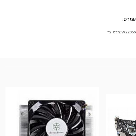
אומרס!
W2205S
מקט יצרן: