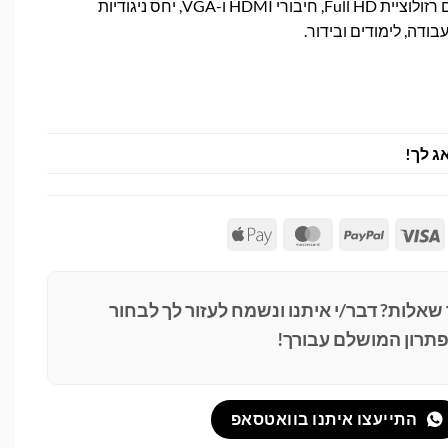
מסך KTC בגודל 22 אינץ' עם רזולוציית Full HD, חיבורי HDMI ו-VGA, יחס ניגודיות
ג לך!
Apple
MasterCard
PayPal
Visa
Pay
 שאלות? דבר/י איתנו ונשמח לעזור לך לבחור
תרון המושלם עבורך!
התייעצו איתנו בוואטסאפ