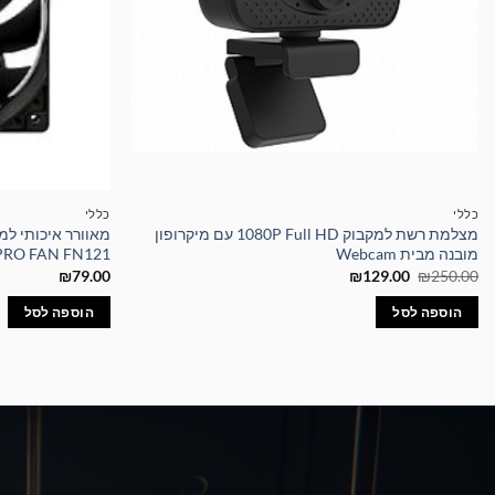
כללי
כללי
מצלמת רשת למקבוק 1080P Full HD עם מיקרופון
מובנה מבית Webcam
PRO FAN FN121
המחיר
המחיר
₪
79.00
₪
129.00
₪
250.00
המקורי
הנוכחי
היה:
הוא:
הוספה לסל
הוספה לסל
₪129.00.
₪250.00.