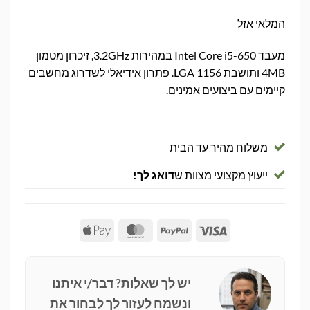
המלאי אזל
מעבד Intel Core i5-650 במהירות 3.2GHz, זיכרון מטמון
4MB ותושבת LGA 1156. פתרון אידיאלי לשדרוג מחשבים
קיימים עם ביצועים אמינים.
משלוח מהיר עד הבית
ייעוץ מקצועי מצוות ש
דואג לך!
Apple
MasterCard
PayPal
Visa
Pay
יש לך שאלות? דבר/י איתנו
ונשמח לעזור לך לבחור את