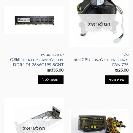
המלאי אזל
כללי
זכרון למחשב נייח
מאוורר איכותי למעבד Intel CPU
זיכרון למחשב נייח מבית G.Skill
DDR4 F4-2666C19S-8GNT
FAN 775
₪
335.00
₪
25.00
מידע נוסף
הוספה לסל
המלאי אזל