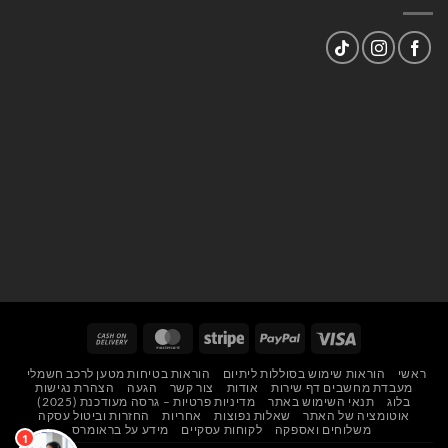
Cash
MasterCard
Stripe
PayPal
Visa
On
ראשי
הוראות שימוש בסוללות ליתיום
הוראות בטיחות מטען לרכב חשמלי
Delivery
מעבדת מחשבים דף שירות
אודות
צור קשר
הגעה
הצהרת נגישות
בלוג
תנאי השימוש באתר
מדיניות פרטיות – גרסה מעודכנת (2025)
אוטומציה של האתר
שאלות נפוצות
אחריות
החזרות וביטול עסקה
משלוחים ואספקה
לקוחות עסקיים
מידע על בראומרס