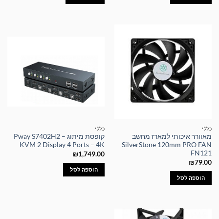
כללי
כללי
מאוורר איכותי למארז מחשב
קופסת מיתוג – Pway S7402H2
KVM 2 Display 4 Ports – 4K
SilverStone 120mm PRO FAN
FN121
₪
1,749.00
₪
79.00
הוספה לסל
הוספה לסל