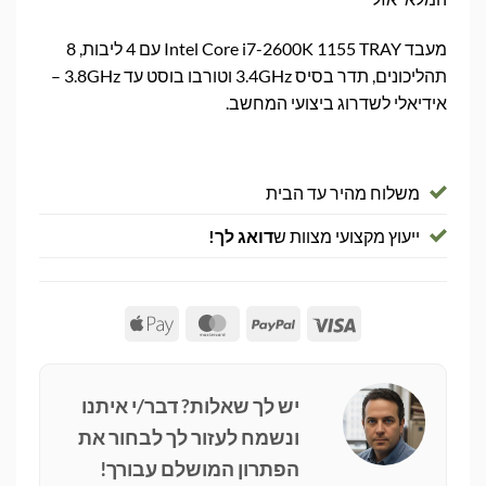
מעבד Intel Core i7-2600K 1155 TRAY עם 4 ליבות, 8
תהליכונים, תדר בסיס 3.4GHz וטורבו בוסט עד 3.8GHz –
אידיאלי לשדרוג ביצועי המחשב.
משלוח מהיר עד הבית
ייעוץ מקצועי מצוות ש
דואג לך!
Apple
MasterCard
PayPal
Visa
Pay
יש לך שאלות? דבר/י איתנו
ונשמח לעזור לך לבחור את
הפתרון המושלם עבורך!