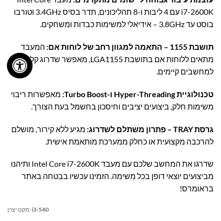
i7-2600K עם 4 ליבות ו-8 תהליכונים, תדר בסיס 3.4GHz וטורבו
בוסט עד 3.8GHz – אידיאלי למשימות כבדות ומשחקים.
תושבת 1155 – התאמה למגוון רחב של לוחות אם:
המעבד
מתאים ללוחות אם בתושבת LGA1155, מאפשר שדרוג קל ומהיר
למחשבים קיימים.
טכנולוגיית Hyper-Threading ו-Turbo Boost:
מאפשרות ריבוי
משימות חלק, ביצועים יציבים וחיסכון בחשמל בעת הצורך.
גרסת TRAY – פתרון משתלם לשדרוג:
מגיע ללא קירור, מושלם
להרכבה מקצועית או כחלק ממערכת מותאמת אישית.
שדרגו את המחשב שלכם עם מעבד Intel Core i7-2600K ותיהנו
מביצועים יוצאי דופן בכל משימה. הזמינו עכשיו בבטחה באתר
בראומרס!
i3-540
מקט יצרן: