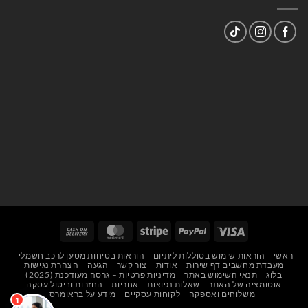
Cash
MasterCard
Stripe
PayPal
Visa
On
ראשי
הוראות שימוש בסוללות ליתיום
הוראות בטיחות מטען לרכב חשמלי
Delivery
מעבדת מחשבים דף שירות
אודות
צור קשר
הגעה
הצהרת נגישות
בלוג
תנאי השימוש באתר
מדיניות פרטיות – גרסה מעודכנת (2025)
אוטומציה של האתר
שאלות נפוצות
אחריות
החזרות וביטול עסקה
משלוחים ואספקה
לקוחות עסקיים
מידע על בראומרס