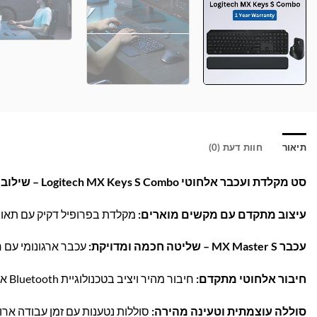
תיאור
חוות דעת (0)
סט מקלדת ועכבר אלחוטי Logitech MX Keys S Combo – שילוב מושלם לנוחות ועבודה יעילה!
עיצוב מתקדם עם מקשים מוארים:
מקלדת בפרופיל דקיק עם תאור
עכבר MX Master S – שליטה חכמה ומדויקת:
עכבר ארגונומי עם חייש
חיבור אלחוטי מתקדם:
חיבור מהיר ויציב בטכנולוגיית Bluetooth או בעזרת מקלט USB הכלול בערכה – תמיכה במערכות Windows, Mac, Linux ועוד.
סוללה עוצמתית וטעינה מהירה:
סוללות נטענות עם זמן עבודה ארוך במי