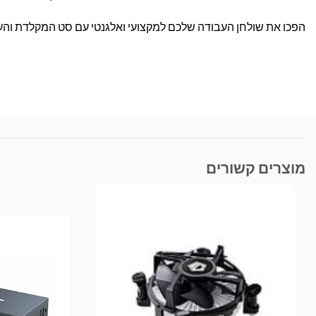
הפכו את שולחן העבודה שלכם למקצועי ואלגנטי עם סט המקלדת והעכבר המתקדם של Logitech. הזמינו עכשיו ות
מוצרים קשורים