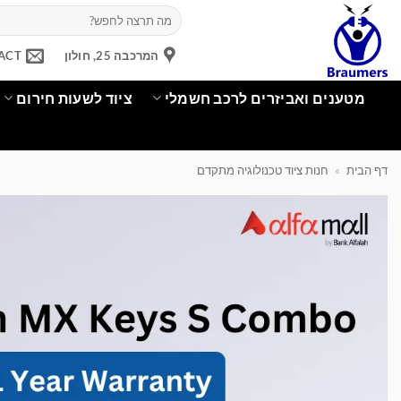
Ski
חיפוש
עבור:
t
conten
המרכבה 25, חולון
ACT
מטענים ואביזרים לרכב חשמלי
ציוד לשעות חירום
דף הבית
»
חנות ציוד טכנולוגיה מתקדם