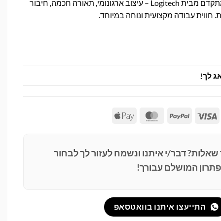
סט מקלדת ועכבר אלחוטי מתקדם מבית Logitech – עיצוב ארגונומי, תאורה חכמה, חיבור
. חווית עבודה מקצועית ונוחה במיוחד.
ג לך!
Apple
MasterCard
PayPal
Visa
Pay
 שאלות? דבר/י איתנו ונשמח לעזור לך לבחור
תרון המושלם עבורך!
התייעצו איתנו בוואטסאפ