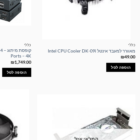
כללי
כללי
קו
מאוורר למעבד אינטל Intel CPU Cooler DK-09i
Ports – 4K
₪
49.00
₪
1,749.00
הוספה לסל
הוספה לסל
המלאי אזל