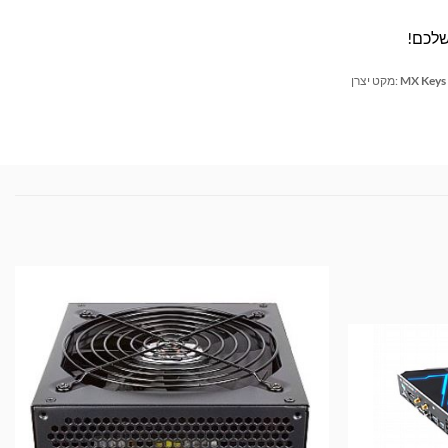
MX Keys
מקט יצרן: