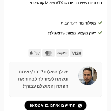
חיבוריות עשירה ופורמט Micro ATX קומפקטי.
משלוח מהיר עד הבית
ייעוץ מקצועי מצוות ש
דואג לך!
Apple
MasterCard
PayPal
Visa
Pay
יש לך שאלות? דבר/י איתנו
ונשמח לעזור לך לבחור את
הפתרון המושלם עבורך!
התייעצו איתנו בוואטסאפ