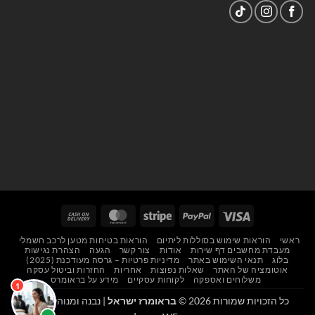
Cash
MasterCard
Stripe
PayPal
Visa
On
ראשי
הוראות שימוש בסוללות ליתיום
הוראות בטיחות מטען לרכב חשמלי
Delivery
מעבדת מחשבים דף שירות
אודות
צור קשר
הגעה
הצהרת נגישות
בלוג
תנאי השימוש באתר
מדיניות פרטיות – גרסה מעודכנת (2025)
אוטומציה של האתר
שאלות נפוצות
אחריות
החזרות וביטול עסקה
משלוחים ואספקה
לקוחות עסקיים
מידע על בראומרס
כל הזכויות שמורות 2026 ©
בראומרז ישראל
| נבנה ומנוהל על ידי