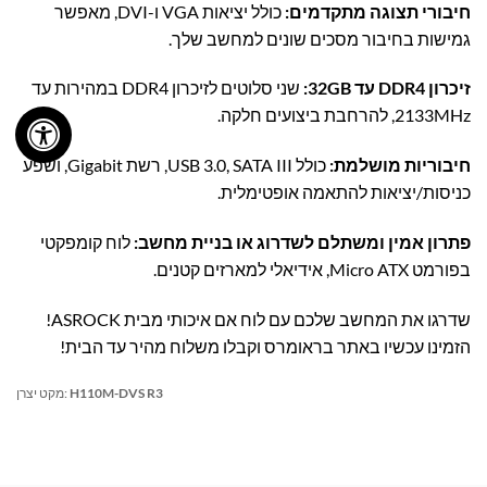
חיבורי תצוגה מתקדמים:
כולל יציאות VGA ו-DVI, מאפשר
גמישות בחיבור מסכים שונים למחשב שלך.
זיכרון DDR4 עד 32GB:
שני סלוטים לזיכרון DDR4 במהירות עד
2133MHz, להרחבת ביצועים חלקה.
חיבוריות מושלמת:
כולל USB 3.0, SATA III, רשת Gigabit, ושפע
כניסות/יציאות להתאמה אופטימלית.
פתרון אמין ומשתלם לשדרוג או בניית מחשב:
לוח קומפקטי
בפורמט Micro ATX, אידיאלי למארזים קטנים.
שדרגו את המחשב שלכם עם לוח אם איכותי מבית ASROCK!
הזמינו עכשיו באתר בראומרס וקבלו משלוח מהיר עד הבית!
H110M-DVS R3
מקט יצרן: