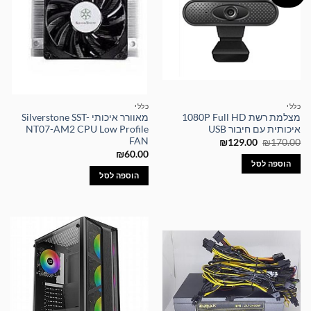
כללי
כללי
מצלמת רשת 1080P Full HD
מאוורר איכותי Silverstone SST-
איכותית עם חיבור USB
NT07-AM2 CPU Low Profile
FAN
המחיר
המחיר
₪
129.00
₪
170.00
המקורי
הנוכחי
₪
60.00
היה:
הוא:
הוספה לסל
₪129.00.
₪170.00.
הוספה לסל