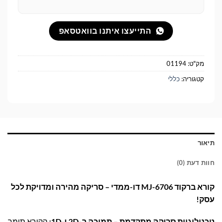
התייעצו איתנו בוואטסאפ
מק"ט:
01194
קטגוריה:
כללי
תיאור
חוות דעת (0)
קורא ברקוד MJ-6706 דו-ממדי – סריקה מהירה ומדויקת לכל
עסק!
טכנולוגיית סריקה מתקדמת – תמיכה ב-2D ו-1D:
הקורא תומך