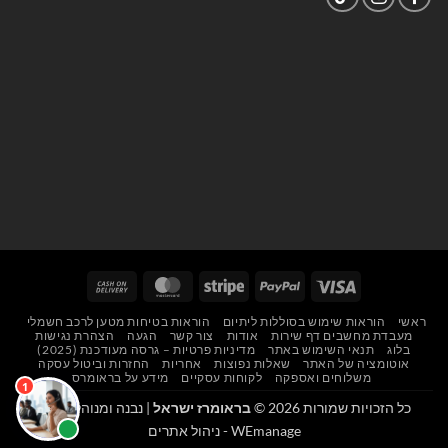
Cash
MasterCard
Stripe
PayPal
Visa
On
ראשי
הוראות שימוש בסוללות ליתיום
הוראות בטיחות מטען לרכב חשמלי
Delivery
מעבדת מחשבים דף שירות
אודות
צור קשר
הגעה
הצהרת נגישות
בלוג
תנאי השימוש באתר
מדיניות פרטיות – גרסה מעודכנת (2025)
אוטומציה של האתר
שאלות נפוצות
אחריות
החזרות וביטול עסקה
משלוחים ואספקה
לקוחות עסקיים
מידע על בראומרס
כל הזכויות שמורות 2026 ©
בראומרז ישראל
| נבנה ומנוהל על ידי
WEmanage - ניהול אתרים