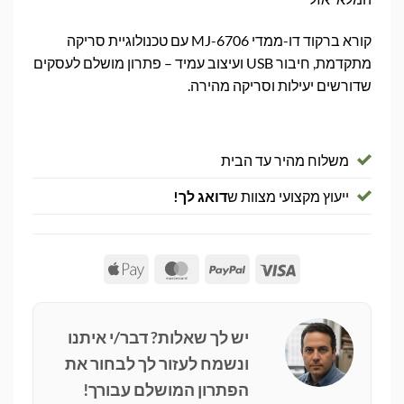
קורא ברקוד דו-ממדי MJ-6706 עם טכנולוגיית סריקה
מתקדמת, חיבור USB ועיצוב עמיד – פתרון מושלם לעסקים
שדורשים יעילות וסריקה מהירה.
משלוח מהיר עד הבית
ייעוץ מקצועי מצוות ש
דואג לך!
Apple
MasterCard
PayPal
Visa
Pay
יש לך שאלות? דבר/י איתנו
ונשמח לעזור לך לבחור את
הפתרון המושלם עבורך!