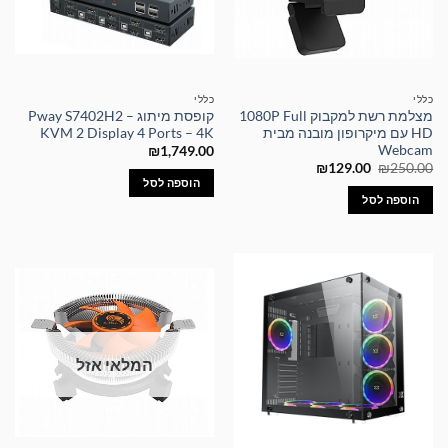
כללי
כללי
מצלמת רשת למקבוק 1080P Full
קופסת מיתוג – Pway S7402H2
HD עם מיקרופון מובנה מבית
KVM 2 Display 4 Ports – 4K
Webcam
₪
1,749.00
המחיר
המחיר
₪
129.00
₪
250.00
המקורי
הנוכחי
הוספה לסל
היה:
הוא:
הוספה לסל
₪129.00.
₪250.00.
המלאי אזל