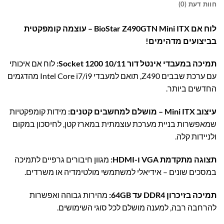
חוות דעת (0)
לוח אם BioStar Z490GTN Mini ITX – עוצמה קומפקטית
בביצועים מדהימים!
תמיכה במעבדי אינטל דור 10/11 Socket 1200:
לוח אם איכותי
עם ערכת שבבים Z490, תואם למעבדי Intel Core i7/i9 מהדגמים
החדשים ביותר.
עיצוב Mini ITX – מושלם למחשבים קטנים:
מידות קומפקטיות
שמאפשרות בניית מערכת עוצמתית במארז קטן, לחיסכון במקום
ולניידות קלה.
תצוגה מתקדמת VGA ו-HDMI:
מגוון חיבורים גרפיים לתמיכה
במסכים שונים – אידיאלי למשתמשי מולטימדיה או משרדים.
תמיכה בזיכרון DDR4 עד 64GB:
מהירות גבוהה ואפשרות
להרחבה רבה, למענה מושלם לכל סוגי השימושים.