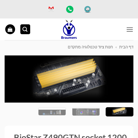
Ski
t
conten
דף הבית
»
חנות ציוד טכנולוגיה מתקדם
BioStar Z490GTN socket 1200