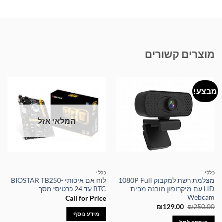
מוצרים קשורים
מבצע!
המלאי אזל
כללי
כללי
מצלמת רשת למקבוק 1080P Full
לוח אם איכותי BIOSTAR TB250-
HD עם מיקרופון מובנה מבית
BTC עד 24 כרטיסי מסך
Webcam
Call for Price
המחיר
המחיר
₪
129.00
₪
250.00
המקורי
הנוכחי
מידע נוסף
היה:
הוא: