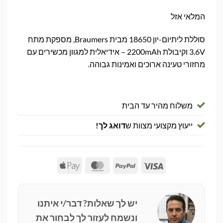
המלאי אזל
סוללת ליתיום-יון 18650 מבית Braumers, מספקת מתח
3.6V וקיבולת 2200mAh – אידיאלית למגוון מכשירים עם
מחזורי טעינה ארוכים ואמינות גבוהה.
משלוח מהיר עד הבית
ייעוץ מקצועי מצוות ש
דואג לך!
Apple
MasterCard
PayPal
Visa
Pay
יש לך שאלות? דבר/י איתנו
ונשמח לעזור לך לבחור את