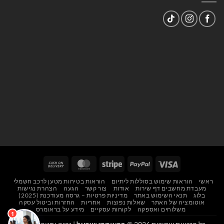
Cash
MasterCard
Stripe
PayPal
Visa
On
ראשי
הוראות שימוש בסוללות ליתיום
הוראות בטיחות מטען לרכב חשמלי
Delivery
מעבדת מחשבים דף שירות
אודות
צור קשר
הגעה
הצהרת נגישות
בלוג
תנאי השימוש באתר
מדיניות פרטיות – גרסה מעודכנת (2025)
אוטומציה של האתר
שאלות נפוצות
אחריות
החזרות וביטול עסקה
משלוחים ואספקה
לקוחות עסקיים
מידע על בראומרס