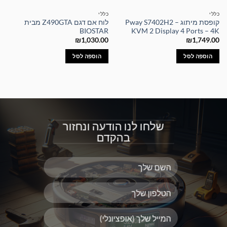
כללי
כללי
קופסת מיתוג – Pway S7402H2
לוח אם דגם Z490GTA מבית
BIOSTAR
KVM 2 Display 4 Ports – 4K
₪
1,030.00
₪
1,749.00
הוספה לסל
הוספה לסל
שלחו לנו הודעה ונחזור
בהקדם