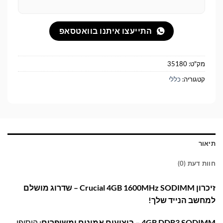
התייעצו איתנו בוואטסאפ
מק"ט:
35180
קטגוריה:
כללי
תיאור
חוות דעת (0)
זיכרון Crucial 4GB 1600MHz SODIMM – שדרוג מושלם
למחשב הנייד שלך!
4GB DDR3 SODIMM – ביצועים אמינים ומשופרים:
הוסיפו