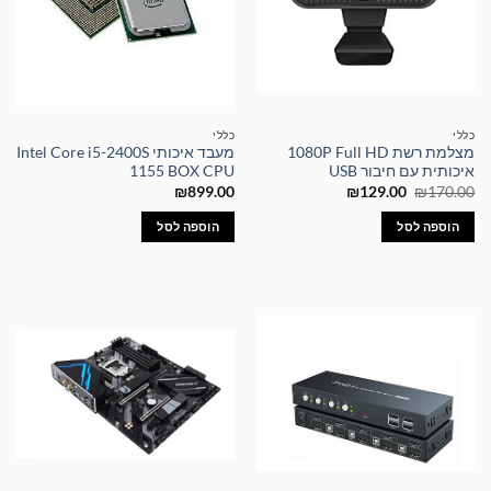
כללי
כללי
מצלמת רשת 1080P Full HD
מעבד איכותי Intel Core i5-2400S
איכותית עם חיבור USB
1155 BOX CPU
המחיר
המחיר
₪
899.00
₪
129.00
₪
170.00
המקורי
הנוכחי
היה:
הוא:
הוספה לסל
הוספה לסל
₪129.00.
₪170.00.