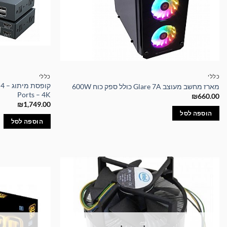
כללי
כללי
קו
מארז מחשב מעוצב Glare 7A כולל ספק כוח 600W
Ports – 4K
₪
660.00
₪
1,749.00
הוספה לסל
הוספה לסל