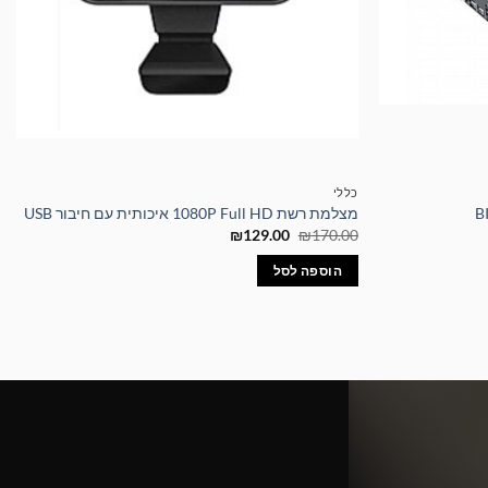
כללי
מצלמת רשת 1080P Full HD איכותית עם חיבור USB
המחיר
המחיר
₪
129.00
₪
170.00
המקורי
הנוכחי
היה:
הוא:
הוספה לסל
₪129.00.
₪170.00.