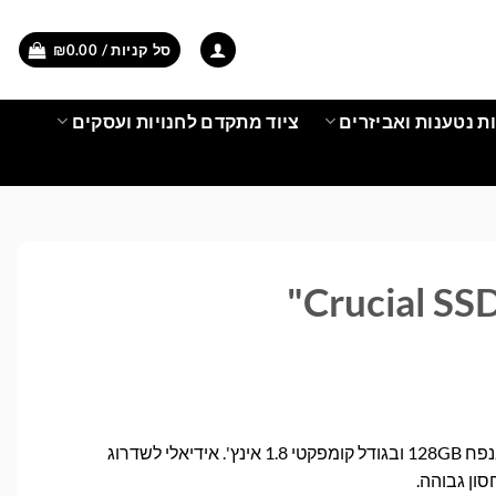
סל קניות /
0.00
₪
ת נטענות ואביזרים
ציוד מתקדם לחנויות ועסקים
Crucial SS
כונן SSD מהיר של Crucial בנפח 128GB ובגודל קומפקטי 1.8 אינץ'. אידיאלי לשדרוג
ון גבוהה.