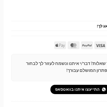
ג לך!
Apple
MasterCard
PayPal
Visa
Pay
 שאלות? דבר/י איתנו ונשמח לעזור לך לבחור
תרון המושלם עבורך!
התייעצו איתנו בוואטסאפ