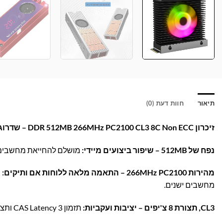
תיאור
חוות דעת (0)
זיכרון DDR 512MB 266MHz PC2100 CL3 8C Non ECC – שדרוג אמין למחשב הוותיק!
נפח של 512MB – שיפור ביצועים מיידי:
מושלם להחייאת מחשבים יש
מהירות 266MHz PC2100 – התאמה מלאה ללוחות אם ותיקים:
מחשבים ישנים.
CL3, תצורת 8 צ'יפים – יציבות ועקביות:
תזמון CAS Latency 3 ותצורת 8 צ'יפים להבטחת תאימות מלאה וביצועים יציבים.