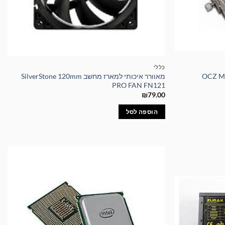
כללי
OCZ MEMORY FA
מאוורר איכותי למארז מחשב SilverStone 120mm
PRO FAN FN121
₪
79.00
הוספה לסל