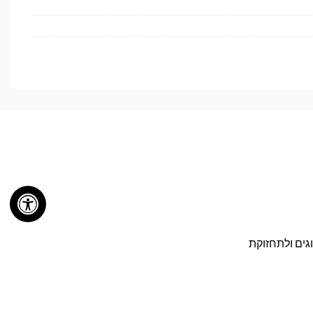
ן PC2100, אידיאלי לשדרוגים ולתחזוקת