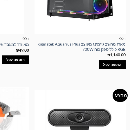
כללי
כללי
מארז מחשב גיימינג מעוצב xigmatek Aquarius Plus
מאוורר למעבד אינטל U Cooler DK-09i
RGB כולל ספק כוח 700W
₪
49.00
₪
1,140.00
הוספה לסל
הוספה לסל
מבצע!