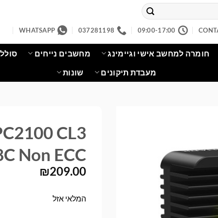
WHATSAPP
037281198
09:00-17:00
CONT
חומרה למחשב אישי וגיימינג
מחשבים נייחים
סוללו
מעבדת תיקונים
שונות
C2100 CL3
8C Non ECC
₪
209.00
המלאי אזל