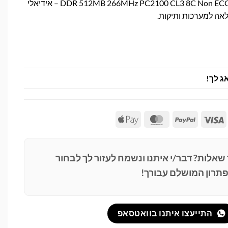
שדרגו מחשב ישן עם זיכרון DDR 512MB 266MHz PC2100 CL3 8C Non ECC – אידיאלי
לאה למערכות ותיקות.
ג לך!
Apple
MasterCard
PayPal
Visa
Pay
 שאלות? דבר/י איתנו ונשמח לעזור לך לבחור
תרון המושלם עבורך!
התייעצו איתנו בוואטסאפ