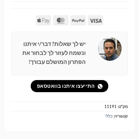
Apple
MasterCard
PayPal
Visa
Pay
יש לך שאלות? דבר/י איתנו
ונשמח לעזור לך לבחור את
הפתרון המושלם עבורך!
התייעצו איתנו בוואטסאפ
מק"ט:
11191
קטגוריה:
כללי