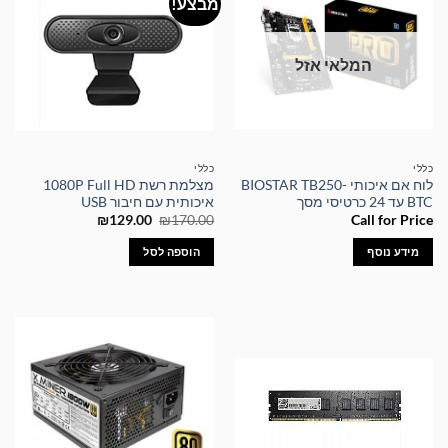
מבצע!
המלאי אזל
כללי
כללי
לוח אם איכותי BIOSTAR TB250-
מצלמת רשת 1080P Full HD
BTC עד 24 כרטיסי מסך
איכותית עם חיבור USB
המחיר
המחיר
₪
129.00
₪
170.00
Call for Price
המקורי
הנוכחי
היה:
הוא:
מידע נוסף
הוספה לסל
₪129.00.
₪170.00.