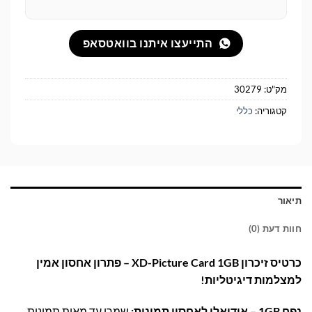
התייעצו איתנו בוואטסאפ
מק"ט:
30279
קטגוריה:
כללי
תיאור
חוות דעת (0)
כרטיס זיכרון XD-Picture Card 1GB – פתרון אחסון אמין
למצלמות דיגיטליות!
נפח 1GB – אידיאלי לאחסון תמונות:
שמרו עד מאות תמונות