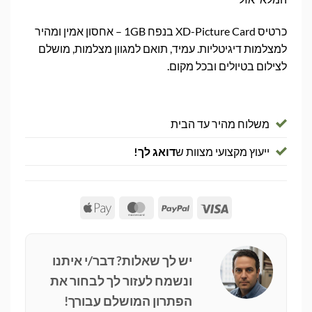
כרטיס XD-Picture Card בנפח 1GB – אחסון אמין ומהיר
למצלמות דיגיטליות. עמיד, תואם למגוון מצלמות, מושלם
לצילום בטיולים ובכל מקום.
משלוח מהיר עד הבית
ייעוץ מקצועי מצוות ש
דואג לך!
Apple
MasterCard
PayPal
Visa
Pay
יש לך שאלות? דבר/י איתנו
ונשמח לעזור לך לבחור את
הפתרון המושלם עבורך!