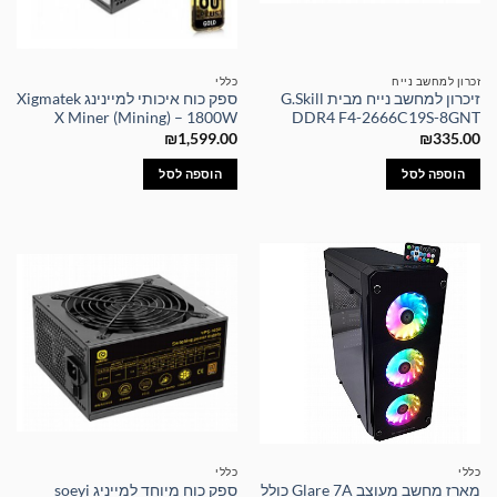
זכרון למחשב נייח
כללי
זיכרון למחשב נייח מבית G.Skill
ספק כוח איכותי למיינינג Xigmatek
X Miner (Mining) – 1800W
DDR4 F4-2666C19S-8GNT
₪
1,599.00
₪
335.00
הוספה לסל
הוספה לסל
כללי
כללי
מארז מחשב מעוצב Glare 7A כולל
ספק כוח מיוחד למייניג soeyi