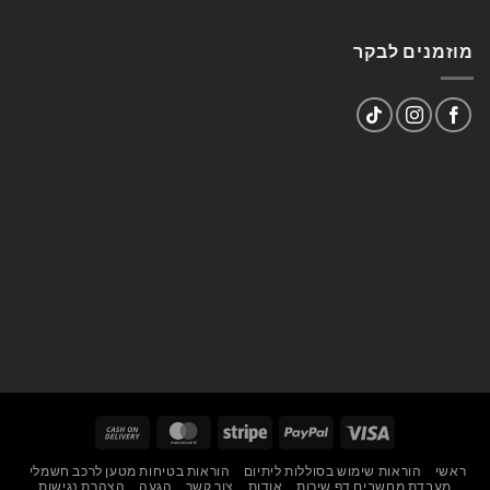
מוזמנים לבקר
Cash
MasterCard
Stripe
PayPal
Visa
On
ראשי
הוראות שימוש בסוללות ליתיום
הוראות בטיחות מטען לרכב חשמלי
Delivery
מעבדת מחשבים דף שירות
אודות
צור קשר
הגעה
הצהרת נגישות