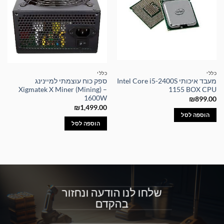
כללי
כללי
מעבד איכותי Intel Core i5-2400S
ספק כוח עוצמתי למיינינג
Xigmatek X Miner (Mining) –
1155 BOX CPU
1600W
₪
899.00
₪
1,499.00
הוספה לסל
הוספה לסל
שלחו לנו הודעה ונחזור
בהקדם