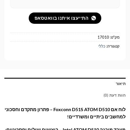
התייעצו איתנו בוואטסאפ
מק"ט:
17010
קטגוריה:
כללי
תיאור
חוות דעת (0)
לוח אם Foxconn D51S ATOM D510 – פתרון מתקדם וחסכוני
למחשבים ביתיים ומשרדיים!
מעבד מובנה Intel ATOM D510 – ביצועים יעילים וחסכוניים: