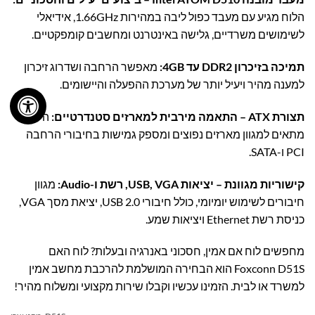
הלוח מגיע עם מעבד כפול ליבה במהירות 1.66GHz, אידיאלי
לשימושים משרדיים, גלישה באינטרנט ומחשבים קומפקטיים.
תמיכה בזיכרון DDR2 עד 4GB:
מאפשר הרחבה ושדרוג זיכרון
למענה מהיר ויעיל יותר של מערכת ההפעלה והיישומים.
תצורת ATX – התאמה מירבית למארזים סטנדרטיים:
הלוח
מתאים למגוון מארזים נפוצים ומספק גמישות בחיבורי הרחבה
PCI ו-SATA.
קישוריות מגוונת – יציאות USB, VGA, רשת ו-Audio:
מגוון
חיבורים לשימוש יומיומי, כולל חיבורי USB 2.0, יציאת מסך VGA,
כניסת רשת Ethernet ויציאות שמע.
מחפשים לוח אם אמין, חסכוני באנרגיה ובעלות? לוח האם
Foxconn D51S הוא הבחירה המושלמת להרכבת מחשב אמין
למשרד או לבית. הזמינו עכשיו וקבלו שירות מקצועי ומשלוח מהיר!