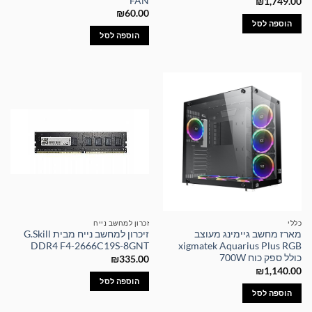
FAN
₪
1,749.00
₪
60.00
הוספה לסל
הוספה לסל
כללי
זכרון למחשב נייח
מארז מחשב גיימינג מעוצב
זיכרון למחשב נייח מבית G.Skill
DDR4 F4-2666C19S-8GNT
xigmatek Aquarius Plus RGB
כולל ספק כוח 700W
₪
335.00
₪
1,140.00
הוספה לסל
הוספה לסל