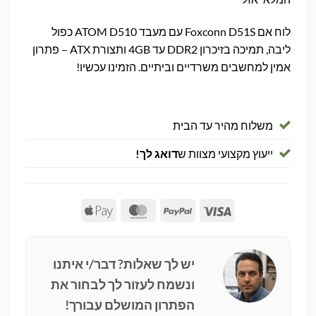
לוח אם Foxconn D51S עם מעבד ATOM D510 כפול
ליבה, תמיכה בזיכרון DDR2 עד 4GB ותצורת ATX – פתרון
אמין למחשבים משרדיים וביתיים. הזמינו עכשיו!
משלוח מהיר עד הבית
ייעוץ מקצועי מצוות ש
דואג לך!
Apple
MasterCard
PayPal
Visa
Pay
יש לך שאלות? דבר/י איתנו
ונשמח לעזור לך לבחור את
הפתרון המושלם עבורך!