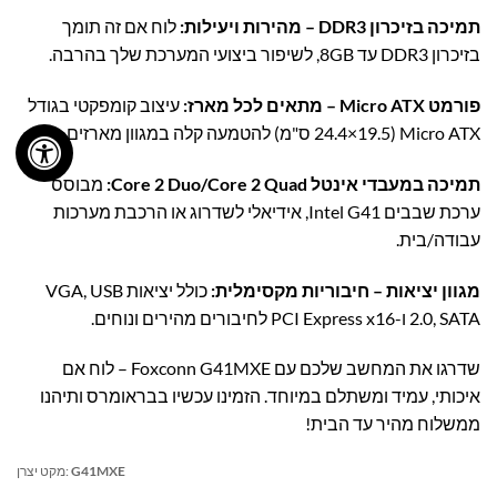
תמיכה בזיכרון DDR3 – מהירות ויעילות:
לוח אם זה תומך
בזיכרון DDR3 עד 8GB, לשיפור ביצועי המערכת שלך בהרבה.
פורמט Micro ATX – מתאים לכל מארז:
עיצוב קומפקטי בגודל
Micro ATX (24.4×19.5 ס"מ) להטמעה קלה במגוון מארזים.
תמיכה במעבדי אינטל Core 2 Duo/Core 2 Quad:
מבוסס
ערכת שבבים Intel G41, אידיאלי לשדרוג או הרכבת מערכות
עבודה/בית.
מגוון יציאות – חיבוריות מקסימלית:
כולל יציאות VGA, USB
2.0, SATA ו-PCI Express x16 לחיבורים מהירים ונוחים.
שדרגו את המחשב שלכם עם Foxconn G41MXE – לוח אם
איכותי, עמיד ומשתלם במיוחד. הזמינו עכשיו בבראומרס ותיהנו
ממשלוח מהיר עד הבית!
G41MXE
מקט יצרן: