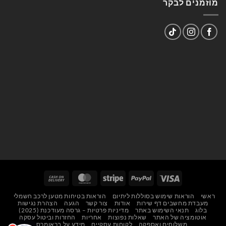
מוזמנים לבקר
Cash
MasterCard
Stripe
PayPal
Visa
On
ראשי
הוראות שימוש בסוללות ליתיום
הוראות בטיחות מטען לרכב חשמלי
Delivery
מעבדת מחשבים דף שירות
אודות
צור קשר
הגעה
הצהרת נגישות
בלוג
תנאי השימוש באתר
מדיניות פרטיות – גרסה מעודכנת (2025)
אוטומציה של האתר
שאלות נפוצות
אחריות
החזרות וביטול עסקה
משלוחים ואספקה
לקוחות עסקיים
מידע על בראומרס