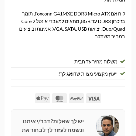
לוח אם Foxconn G41MXE DDR3 Micro ATX, תומך
בזיכרון DDR3 עד 8GB, מתאים למעבדי אינטל Core 2
Duo/Quad, יציאות VGA, SATA, USB. אמינות וביצועים
במחיר משתלם.
משלוח מהיר עד הבית
ייעוץ מקצועי מצוות ש
דואג לך!
Apple
MasterCard
PayPal
Visa
Pay
יש לך שאלות? דבר/י איתנו
ונשמח לעזור לך לבחור את