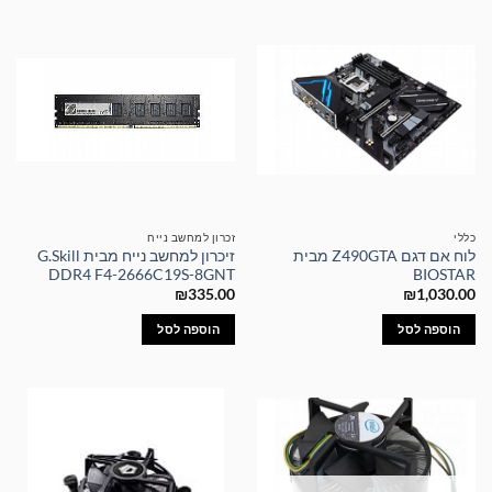
כללי
זכרון למחשב נייח
לוח אם דגם Z490GTA מבית
זיכרון למחשב נייח מבית G.Skill
DDR4 F4-2666C19S-8GNT
BIOSTAR
₪
335.00
₪
1,030.00
הוספה לסל
הוספה לסל