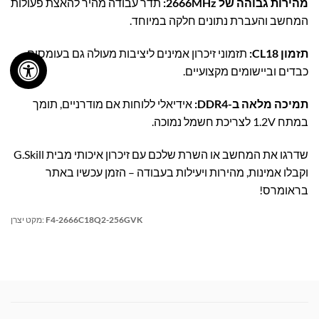
מהירות גבוהה של 2666MHz:
תדר עבודה מהיר להאצת פעולות
המחשב והעברת נתונים חלקה במיוחד.
תזמון CL18:
תזמוני זיכרון אמינים ליציבות מעולה גם בעומסים
כבדים וביישומים מקצועיים.
תמיכה מלאה ב-DDR4:
אידיאלי ללוחות אם מודרניים, תומך
במתח 1.2V לצריכת חשמל נמוכה.
שדרגו את המחשב או השרת שלכם עם זיכרון איכותי מבית G.Skill
וקבלו אמינות, מהירות ויעילות בעבודה – הזמן עכשיו באתר
בראומרס!
F4-2666C18Q2-256GVK
מקט יצרן: