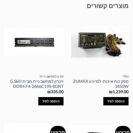
מוצרים קשורים
כללי
זכרון למחשב נייח
ספק כוח איכותי למייניג ZUMAX
זיכרון למחשב נייח מבית G.Skill
DDR4 F4-2666C19S-8GNT
1850W
₪
335.00
₪
1,239.00
הוספה לסל
הוספה לסל
מבצע!
מבצע!