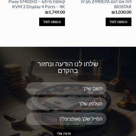
לוח אם דגם Z490GTA מבית
קופסת מיתוג – Pway S7402H2
KVM 2 Display 4 Ports – 4K
BIOSTAR
₪
1,749.00
₪
1,030.00
הוספה לסל
הוספה לסל
שלחו לנו הודעה ונחזור
בהקדם