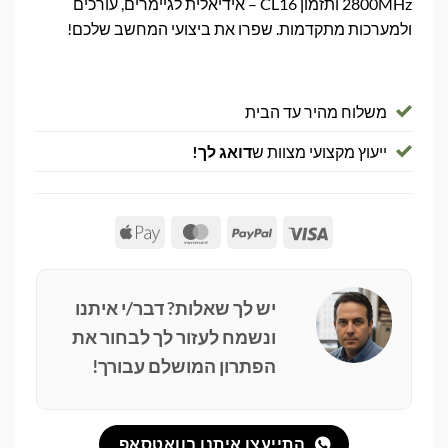
2800MHz ותזמון CL16 – אידיאלית לגיימרים, עורכים
ולמערכות מתקדמות. שפרו את ביצועי המחשב שלכם!
משלוח מהיר עד הבית
ייעוץ מקצועי מצוות ש
דואג לך!
Apple
MasterCard
PayPal
Visa
Pay
יש לך שאלות? דבר/י איתנו
ונשמח לעזור לך לבחור את
הפתרון המושלם עבורך!
התייעצו איתנו בוואטסאפ