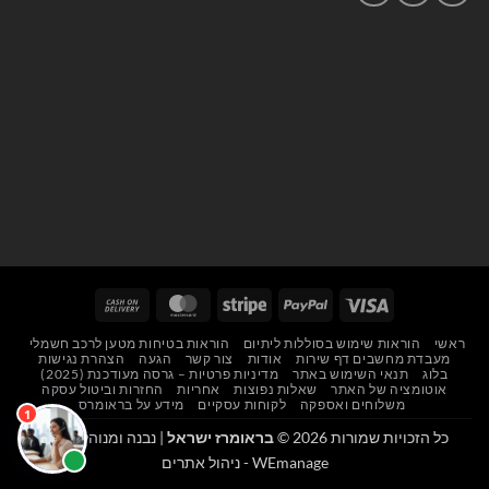
Cash
MasterCard
Stripe
PayPal
Visa
On
ראשי
הוראות שימוש בסוללות ליתיום
הוראות בטיחות מטען לרכב חשמלי
Delivery
מעבדת מחשבים דף שירות
אודות
צור קשר
הגעה
הצהרת נגישות
בלוג
תנאי השימוש באתר
מדיניות פרטיות – גרסה מעודכנת (2025)
אוטומציה של האתר
שאלות נפוצות
אחריות
החזרות וביטול עסקה
משלוחים ואספקה
לקוחות עסקיים
מידע על בראומרס
כל הזכויות שמורות 2026 ©
בראומרז ישראל
| נבנה ומנוהל על ידי
WEmanage - ניהול אתרים