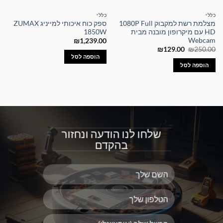
כללי
כללי
מצלמת רשת למקבוק 1080P Full
ספק כוח איכותי למייניג ZUMAX
HD עם מיקרופון מובנה מבית
1850W
Webcam
₪
1,239.00
המחיר
המחיר
₪
129.00
₪
250.00
המקורי
הנוכחי
הוספה לסל
היה:
הוא:
הוספה לסל
₪129.00.
₪250.00.
שלחו לנו הודעה ונחזור
בהקדם