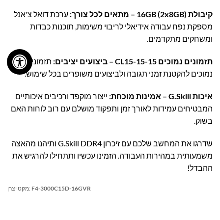
קיבולת 16GB (2x8GB) – מתאים לכל צורך:
ערכת דואל צ'אנל
מספקת נפח עבודה אידיאלי לריבוי משימות, תוכנות כבדות
ומשחקים מתקדמים.
תזמונים נמוכים CL15-15-15 – ביצועים יציבים:
תזמוני CAS
נמוכים להקטנת זמני תגובה ולביצועים משופרים בכל שימוש.
איכות G.Skill – אמינות מוכחת:
ייצור מוקפד ורכיבים איכותיים
המבטיחים עמידות לאורך זמן ותפקוד מושלם עם רוב לוחות האם
בשוק.
שדרגו את המחשב שלכם עם זיכרון G.Skill DDR4 ותיהנו מהאצה
משמעותית במהירות העבודה. הזמינו עכשיו ותתחילו להרגיש את
ההבדל!
F4-3000C15D-16GVR
מקט יצרן: