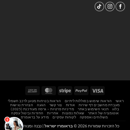
Cash
MasterCard
Stripe
PayPal
Visa
On
ראשי
הוראות שימוש בסוללות ליתיום
הוראות בטיחות מטען לרכב חשמלי
Delivery
מעבדת מחשבים דף שירות
אודות
צור קשר
הגעה
הצהרת נגישות
בלוג
תנאי השימוש באתר
מדיניות פרטיות – גרסה מעודכנת (2025)
אוטומציה של האתר
שאלות נפוצות
אחריות
החזרות וביטול עסקה
משלוחים ואספקה
לקוחות עסקיים
מידע על בראומרס
כל הזכויות שמורות 2026 ©
בראומרז ישראל
| נבנה ומנוהל על ידי