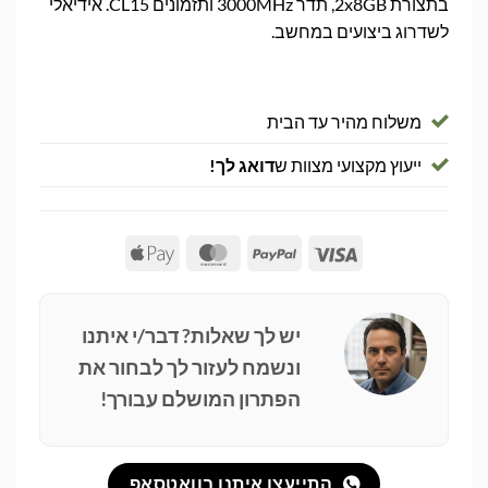
בתצורת 2x8GB, תדר 3000MHz ותזמונים CL15. אידיאלי
לשדרוג ביצועים במחשב.
משלוח מהיר עד הבית
ייעוץ מקצועי מצוות ש
דואג לך!
Apple
MasterCard
PayPal
Visa
Pay
יש לך שאלות? דבר/י איתנו
ונשמח לעזור לך לבחור את
הפתרון המושלם עבורך!
התייעצו איתנו בוואטסאפ