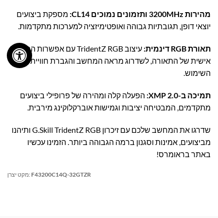
מהירות 3200MHz ותזמונים נמוכים CL14:
מספקת ביצועים
יוצאי דופן, תגובתיות גבוהה ואופטימיזציה למערכות מתקדמות.
תאורת RGB דינמית:
עיצוב TridentZ RGB עם אפשרות התאמה
אישית של התאורה, לשדרוג מראה המחשב והגברת חוויית
השימוש.
תמיכה ב-XMP 2.0:
הפעלה קלה ומהירה של פרופילי ביצועים
מתקדמים, המבטיחה יציבות וגמישות אוברקלוקינג מירבית.
שדרגו את המחשב שלכם עם זיכרון G.Skill TridentZ RGB ותיהנו
מביצועים, אמינות וסגנון ברמה הגבוהה ביותר. הזמינו עכשיו
באתר בראומרס!
F43200C14Q-32GTZR
מקט יצרן: