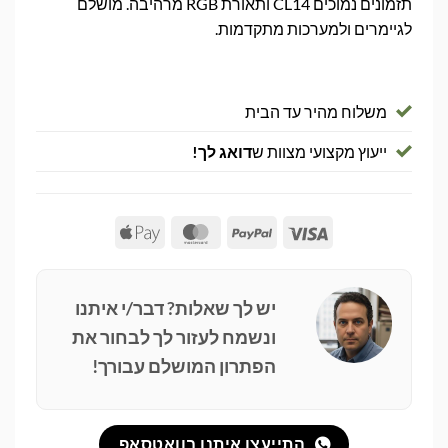
תזמונים נמוכים CL14 ותאורת RGB מרהיבה. מושלם
לגיימרים ולמערכות מתקדמות.
משלוח מהיר עד הבית
ייעוץ מקצועי מצוות ש
דואג לך!
Apple
MasterCard
PayPal
Visa
Pay
יש לך שאלות? דבר/י איתנו
ונשמח לעזור לך לבחור את
הפתרון המושלם עבורך!
התייעצו איתנו בוואטסאפ