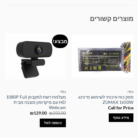
מוצרים קשורים
מבצע!
כללי
כללי
ספק כוח איכותי לשימוש מיינינג
מצלמת רשת למקבוק 1080P Full
ZUMAX 1650W
HD עם מיקרופון מובנה מבית
Webcam
Call for Price
המחיר
המחיר
₪
129.00
₪
250.00
המקורי
הנוכחי
מידע נוסף
היה:
הוא:
הוספה לסל
₪129.00.
₪250.00.