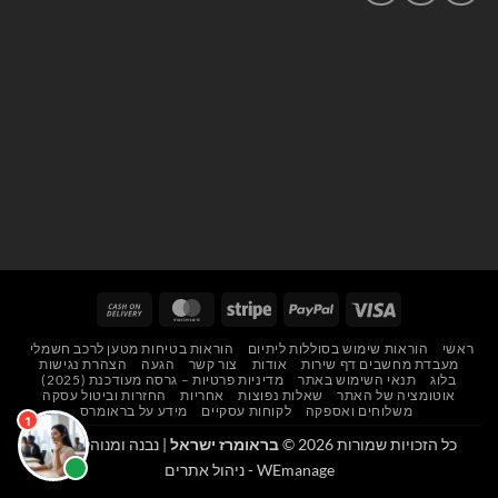
Cash
MasterCard
Stripe
PayPal
Visa
On
ראשי
הוראות שימוש בסוללות ליתיום
הוראות בטיחות מטען לרכב חשמלי
Delivery
מעבדת מחשבים דף שירות
אודות
צור קשר
הגעה
הצהרת נגישות
בלוג
תנאי השימוש באתר
מדיניות פרטיות – גרסה מעודכנת (2025)
אוטומציה של האתר
שאלות נפוצות
אחריות
החזרות וביטול עסקה
משלוחים ואספקה
לקוחות עסקיים
מידע על בראומרס
כל הזכויות שמורות 2026 ©
בראומרז ישראל
| נבנה ומנוהל על ידי
WEmanage - ניהול אתרים