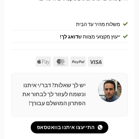
משלוח מהיר עד הבית
ייעוץ מקצועי מצוות ש
דואג לך!
Apple
MasterCard
PayPal
Visa
Pay
יש לך שאלות? דבר/י איתנו
ונשמח לעזור לך לבחור את
הפתרון המושלם עבורך!
התייעצו איתנו בוואטסאפ