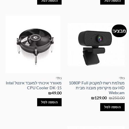
הוספה לסל
הוספה לסל
מבצע!
כללי
כללי
מצלמת רשת למקבוק 1080P Full
מאוורר איכותי למעבד אינטל Intel
HD עם מיקרופון מובנה מבית
CPU Cooler DK-15
Webcam
₪
49.00
המחיר
המחיר
₪
129.00
₪
250.00
המקורי
הנוכחי
הוספה לסל
היה:
הוא:
הוספה לסל
₪129.00.
₪250.00.