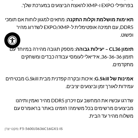
בפרופילי EXPO ו-XMP להאצת הביצועים במערכת שלך.
תאימות מושלמת וקלות התקנה:
מתאים למגוון לוחות אם תומכי
DDR5, עם תמיכה אופטימלית ל-EXPO/XMP לשדרוג מהיר
ופשוט.
תזמון CL36 – יעילות גבוהה:
מספק תגובה מהירה במיוחד עם
תזמון 36-36-36, אידיאלי לעומסי עבודה כבדים ומשחקים
מתקדמים.
אמינות של G.Skill:
איכות ובקרה קפדנית מבית G.Skill מבטיחים
עמידות לאורך זמן וביצועים יציבים.
שדרגו עכשיו את המחשב עם זיכרון DDR5 מהיר ואמין ותיהנו
מביצועים מרשימים בכל משימה! הזמינו באתר בראומרס עם
משלוח מהיר עד הבית.
F5-5600J3636C16GX1-IS
מקט יצרן: