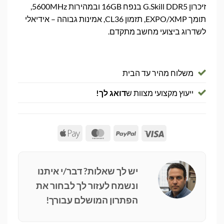
זיכרון G.Skill DDR5 בנפח 16GB ובמהירות 5600MHz,
תומך EXPO/XMP, תזמון CL36, אמינות גבוהה – אידיאלי
לשדרוג ביצועי מחשב מתקדם.
משלוח מהיר עד הבית
ייעוץ מקצועי מצוות ש
דואג לך!
Apple
MasterCard
PayPal
Visa
Pay
יש לך שאלות? דבר/י איתנו
ונשמח לעזור לך לבחור את
הפתרון המושלם עבורך!