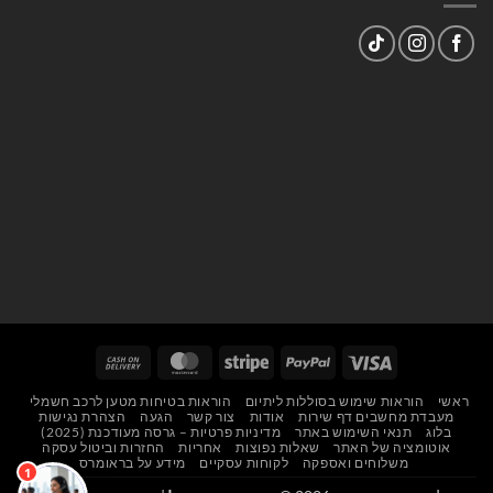
Cash
MasterCard
Stripe
PayPal
Visa
On
ראשי
הוראות שימוש בסוללות ליתיום
הוראות בטיחות מטען לרכב חשמלי
Delivery
מעבדת מחשבים דף שירות
אודות
צור קשר
הגעה
הצהרת נגישות
בלוג
תנאי השימוש באתר
מדיניות פרטיות – גרסה מעודכנת (2025)
אוטומציה של האתר
שאלות נפוצות
אחריות
החזרות וביטול עסקה
משלוחים ואספקה
לקוחות עסקיים
מידע על בראומרס