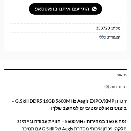
התייעצו איתנו בוואטסאפ
מק"ט:
353720
קטגוריה:
כללי
תיאור
חוות דעת (0)
זיכרון G.Skill DDR5 16GB 5600MHz Aegis EXPO/XMP –
ביצועים אולטימטיביים למחשב שלך!
נפח 16GB במהירות 5600MHz – חוויית עבודה וגיימינג
חלקה:
זיכרון איכותי מסדרת Aegis של G.Skill עם תמיכה