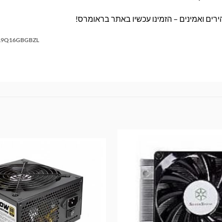
900CL9Q16GBGBZL