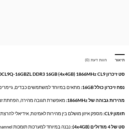
תיאור
חוות דעת (0)
סט זיכרון G.Skill F3-14900CL9Q-16GBZL DDR3 16GB (4x4GB) 1866MHz CL9 – שדרוג עוצמתי למחשב שלך!
נפח זיכרון כולל 16GB:
מתאים במיוחד למשתמשים כבדים, גיימרים ועו
מהירות גבוהה של 1866MHz:
מאפשרת תגובה מהירה, הפחתת זמני
תזמון CL9:
מספק איזון מושלם בין מהירות לאמינות, אידיאלי להרצת
סט של 4 מודולים (4x4GB):
נבנה במיוחד למערכות תומכות Quad Channel, משפר בצורה משמעותית את זרימת המידע.