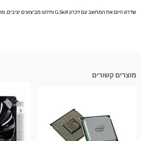
שדרגו היום את המחשב עם זיכרון G.Skill ותיהנו מביצועים יציבים, מהירים ואמינים – הזמינו עכשיו באתר בראומרס!
מוצרים קשורים