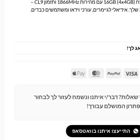
סט זיכרון G.Skill DDR3 בנפח 16GB (4x4GB) עם מהירות 1866MHz ותזמון CL9 –
ך. אידיאלי לגיימרים, עורכי וידאו ומשתמשים כבדים.
ג לך!
Apple
MasterCard
PayPal
Visa
Pay
 שאלות? דבר/י איתנו ונשמח לעזור לך לבחור
תרון המושלם עבורך!
התייעצו איתנו בוואטסאפ