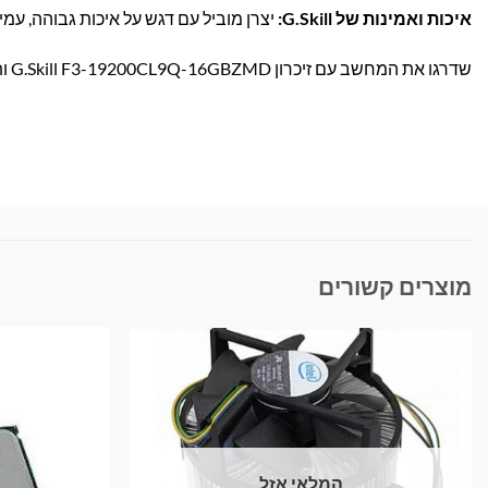
איכות ואמינות של G.Skill:
יצרן מוביל עם דגש על איכות גבוהה, עמי
שדרגו את המחשב עם זיכרון G.Skill F3-19200CL9Q-16GBZMD ותיהנו מביצועים יוצאי דופן! הזמינו עכשיו באתר בראומרס במשלוח מהיר עד הבית.
מוצרים קשורים
המלאי אזל