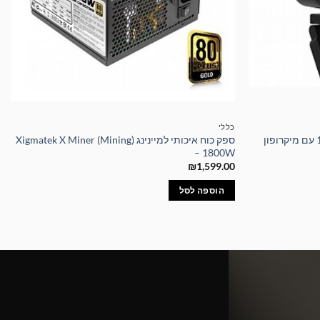
כללי
מצלמת רשת למקבוק 1080P Full HD עם מיקרופון
ספק כוח איכותי למיינינג Xigmatek X Miner (Mining)
– 1800W
₪
1,599.00
הוספה לסל