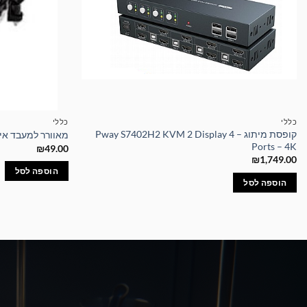
כללי
כללי
קופסת מיתוג – Pway S7402H2 KVM 2 Display 4
מאוורר למעבד אינטל U Cooler DK-09i
Ports – 4K
₪
49.00
₪
1,749.00
הוספה לסל
הוספה לסל