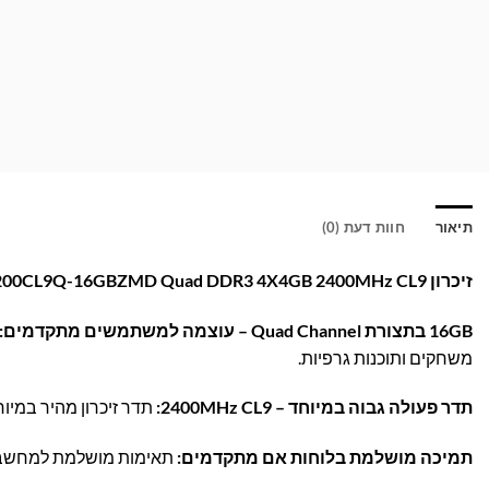
תיאור
חוות דעת (0)
זיכרון G.Skill F3-19200CL9Q-16GBZMD Quad DDR3 4X4GB 2400MHz CL9 – מהירות וביצועים מרשימים למחשב שלך!
16GB בתצורת Quad Channel – עוצמה למשתמשים מתקדמים:
משחקים ותוכנות גרפיות.
תדר פעולה גבוה במיוחד – 2400MHz CL9:
תדר זיכרון מהיר במיוחד עם זמן תגובה נמוך (CL9) 
תמיכה מושלמת בלוחות אם מתקדמים:
תאימות מושלמת למחשבים תומכי DDR3 עם ארבעה סלוטים, לשדרוג 