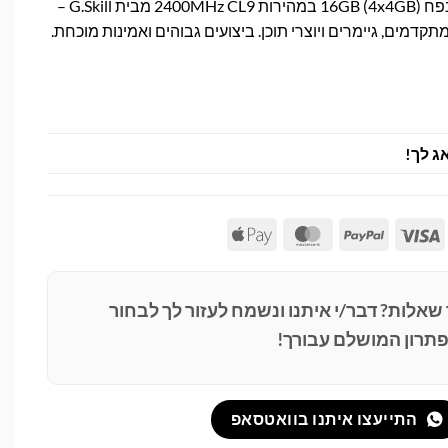
סט זיכרון Quad Channel בנפח 16GB (4x4GB) במהירות 2400MHz CL9 מבית G.Skill –
דמים, גיימרים ויוצרי תוכן. ביצועים גבוהים ואמינות מוכחת.
ג לך!
Apple
MasterCard
PayPal
Visa
Pay
 שאלות? דבר/י איתנו ונשמח לעזור לך לבחור
תרון המושלם עבורך!
התייעצו איתנו בוואטסאפ