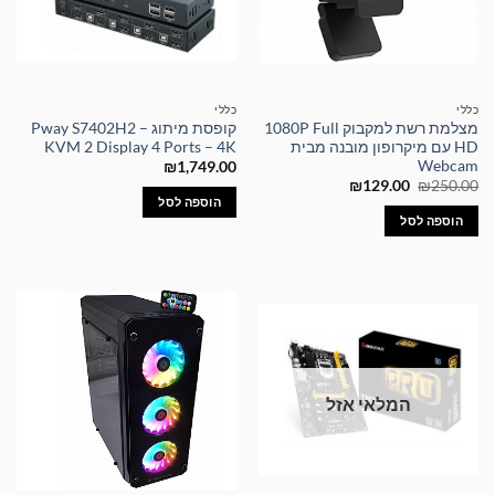
כללי
כללי
מצלמת רשת למקבוק 1080P Full
קופסת מיתוג – Pway S7402H2
HD עם מיקרופון מובנה מבית
KVM 2 Display 4 Ports – 4K
Webcam
₪
1,749.00
המחיר
המחיר
₪
129.00
₪
250.00
המקורי
הנוכחי
הוספה לסל
היה:
הוא:
הוספה לסל
₪129.00.
₪250.00.
המלאי אזל