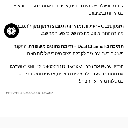
גבוה להפעלת יישומים כבדים, עריכת וידאו ומשחקים תובעניים
במהירות וביציבות.
תזמון CL11 – יעילות ומהירות תגובה:
תזמון נמוך לתגובה
מהירה יותר ואופטימיזציה של ביצועי המחשב.
תמיכה ב-Dual Channel – זרימת נתונים משופרת:
התקנה
פשוטה בשני ערוצים לקבלת ניצול מיטבי של לוח האם.
הזמינו עכשיו את זיכרון G.Skill F3-2400C11D-16GXM ושדרגו
את המחשב שלכם לביצועים מהירים, אמינים ומשופרים –
במשלוח מהיר עד הבית!
F3-2400C11D-16GXM
מקט יצרן: