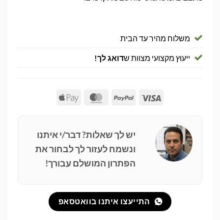
משלוח מהיר עד הבית
ייעוץ מקצועי מצוות ש
דואג לך!
Apple
MasterCard
PayPal
Visa
Pay
יש לך שאלות? דבר/י איתנו
ונשמח לעזור לך לבחור את
הפתרון המושלם עבורך!
התייעצו איתנו בוואטסאפ