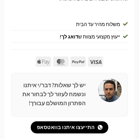
משלוח מהיר עד הבית
ייעוץ מקצועי מצוות ש
דואג לך!
Apple
MasterCard
PayPal
Visa
Pay
יש לך שאלות? דבר/י איתנו
ונשמח לעזור לך לבחור את
הפתרון המושלם עבורך!
התייעצו איתנו בוואטסאפ