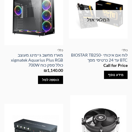
המלאי אזל
כללי
כללי
לוח אם איכותי BIOSTAR TB250-
מארז מחשב גיימינג מעוצב
BTC עד 24 כרטיסי מסך
xigmatek Aquarius Plus RGB
כולל ספק כוח 700W
Call for Price
₪
1,140.00
מידע נוסף
הוספה לסל