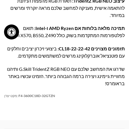
עיצוב TridentZ RGB NEO:
תאורת RGB מהממת הניתנת
להתאמה אישית, מעניקה למחשב שלכם מראה יוקרתי ומרשים
במיוחד.
תמיכה מלאה בלוחות אם AMD Ryzen ו-Intel:
תואם
לפלטפורמות המתקדמות בשוק, כולל X570, B550, Z490 ועוד.
תזמונים מצוינים CL18-22-22-42:
ביצועי זיכרון יציבים וחלקים
עם פוטנציאל אוברקלוקינג מרשים למשתמשים מתקדמים.
שדרגו את המחשב שלכם עם G.Skill TridentZ RGB NEO ותיהנו
מחוויית גיימינג ויצירה ברמה הגבוהה ביותר. הזמינו עכשיו באתר
בראומרס!
F4-3600C18D-32GTZN
מקט יצרן: