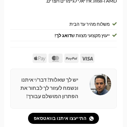
AMD ו-Intel. אידיאלי לגיימרים ויוצרים.
משלוח מהיר עד הבית
ייעוץ מקצועי מצוות ש
דואג לך!
Apple
MasterCard
PayPal
Visa
Pay
יש לך שאלות? דבר/י איתנו
ונשמח לעזור לך לבחור את
הפתרון המושלם עבורך!
התייעצו איתנו בוואטסאפ