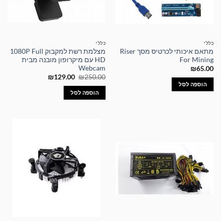
כללי
כללי
מתאם איכותי לכרטיס מסך Riser
מצלמת רשת למקבוק 1080P Full
For Mining
HD עם מיקרופון מובנה מבית
Webcam
₪
65.00
המחיר
המחיר
₪
129.00
₪
250.00
המקורי
הנוכחי
הוספה לסל
היה:
הוא:
הוספה לסל
₪129.00.
₪250.00.