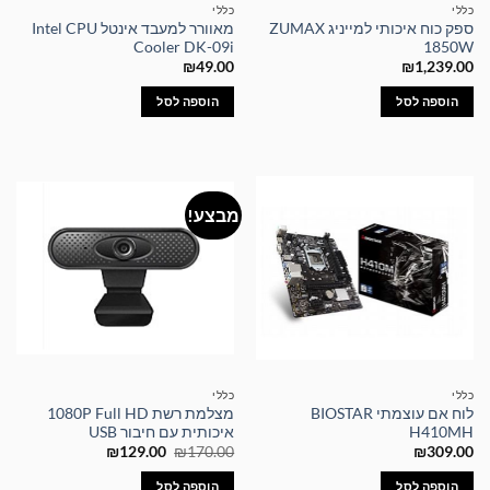
כללי
כללי
ספק כוח איכותי למייניג ZUMAX
מאוורר למעבד אינטל Intel CPU
Cooler DK-09i
1850W
₪
49.00
₪
1,239.00
הוספה לסל
הוספה לסל
מבצע!
כללי
כללי
לוח אם עוצמתי BIOSTAR
מצלמת רשת 1080P Full HD
H410MH
איכותית עם חיבור USB
המחיר
המחיר
₪
129.00
₪
170.00
₪
309.00
המקורי
הנוכחי
היה:
הוא:
הוספה לסל
הוספה לסל