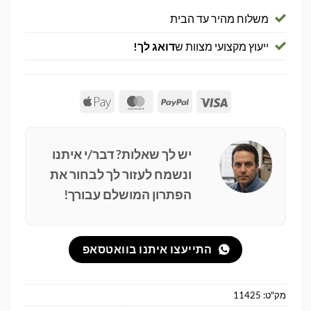
משלוח מהיר עד הבית
ייעוץ מקצועי מצוות ש
דואג לך!
Apple
MasterCard
PayPal
Visa
Pay
יש לך שאלות? דבר/י איתנו
ונשמח לעזור לך לבחור את
הפתרון המושלם עבורך!
התייעצו איתנו בוואטסאפ
מק"ט:
11425