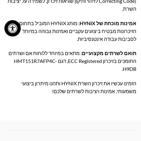
Correcting Code) לזיהוי ותיקון שגיאות זיכרון, לשמירה על יציבות
השרת.
אמינות מוכחת של HYNIX:
מותג HYNIX המוביל בתחום
הזיכרונות מבטיח ביצועים עקביים ואמינות גבוהה במיוחד
לסביבות עבודה אינטנסיביות.
תואם לשרתים מקצועיים:
מתאים במיוחד ללוחות אם ושרתים
התומכים בזיכרון ECC Registered, דגם HMT151R7AFP4C-
H9DB.
הזמינו עכשיו את זיכרון השרת HYNIX ותהנו מיתרון ביצועי
משמעותי, אמינות ויציבות לשרתים שלכם!