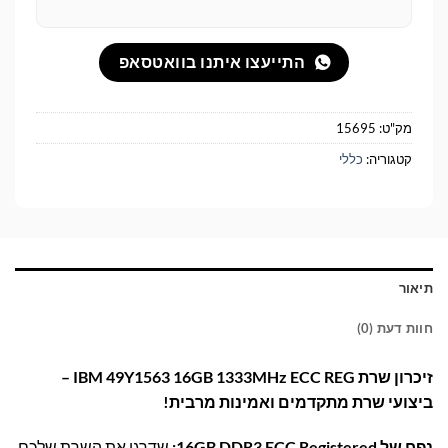
התייעצו איתנו בוואטסאפ
מק"ט:
15695
קטגוריה:
כללי
תיאור
חוות דעת (0)
זיכרון שרת IBM 49Y1563 16GB 1333MHz ECC REG –
ביצועי שרת מתקדמים ואמינות מרבית!
נפח של 16GB DDR3 ECC Registered:
שדרגו את השרת שלכם