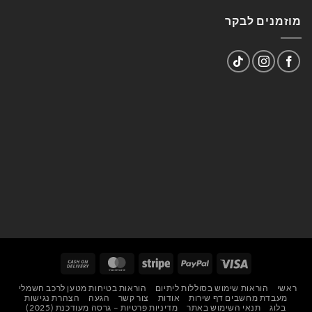
מוזמנים לבקר
Cash
MasterCard
Stripe
PayPal
Visa
On
ראשי
הוראות שימוש בסוללות ליתיום
הוראות בטיחות מטען לרכב חשמלי
Delivery
מעבדת מחשבים דף שירות
אודות
צור קשר
הגעה
הצהרת נגישות
בלוג
תנאי השימוש באתר
מדיניות פרטיות – גרסה מעודכנת (2025)