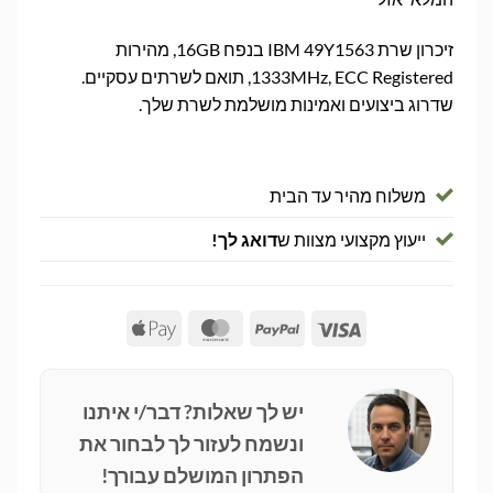
זיכרון שרת IBM 49Y1563 בנפח 16GB, מהירות
1333MHz, ECC Registered, תואם לשרתים עסקיים.
שדרוג ביצועים ואמינות מושלמת לשרת שלך.
משלוח מהיר עד הבית
ייעוץ מקצועי מצוות ש
דואג לך!
Apple
MasterCard
PayPal
Visa
Pay
יש לך שאלות? דבר/י איתנו
ונשמח לעזור לך לבחור את
הפתרון המושלם עבורך!