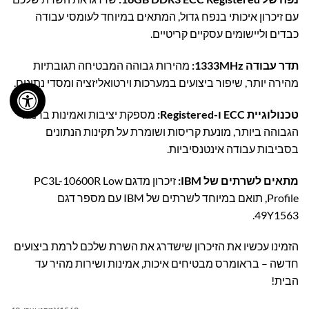
עם זיכרון איכותי בנפח גדול, המתאים במיוחד לעומסי עבודה
כבדים וליישומים עסקיים קריטיים.
תדר עבודה 1333MHz:
מהירות גבוהה המבטיחה תגובתיות
מהירה יותר, שיפור ביצועים במערכות וירטואליזציה ומסדי נתונים.
טכנולוגיית ECC ו-Registered:
מספקת יציבות ואמינות ברמה
הגבוהה ביותר, מונעת קריסות ושומרת על תקינות הנתונים
בסביבות עבודה אינטנסיביות.
מתאים לשרתים של IBM:
זיכרון מדגם PC3L-10600R Low
Profile, תואם במיוחד לשרתים של IBM עם מספר דגם
49Y1563.
הזמינו עכשיו את הזיכרון שישדרג את השרת שלכם לרמת ביצועים
חדשה – בראומרס מבטיחים איכות, אמינות ושירות מהיר עד
הבית!