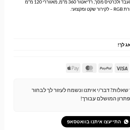
מערכת קירור מים כפולה למעבד ולכרטיס מסך, רדיאטור 360 מ"מ, מאווררי 120 מ"מ
קצועי.
ג לך!
Apple
MasterCard
PayPal
Visa
Pay
 שאלות? דבר/י איתנו ונשמח לעזור לך לבחור
תרון המושלם עבורך!
התייעצו איתנו בוואטסאפ