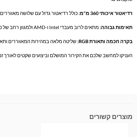
רדיאטור איכותי 360 מ"מ:
כולל רדיאטור גדול עם שלושה מאווררים שקטים 120 מ"מ, לקירור מירבי ושקט ב
תאימות גבוהה:
מתאים לרוב מעבדי Intel ו-AMD ולמגוון רחב של כרטיסי מסך פופולריים, להתקנה קלה במארזים מודרניים.
בקרה חכמה ותאורת RGB:
שליטה מלאה במהירות המאווררים ותאורת RGB דינמית בהתאמה אישית – לעיצוב עוצמתי
העניקו למחשב שלכם את הקירור המושלם וביצועים שקטים לאורך זמן – הזמינו עכשיו את ID Cooling HUNTER DUET 
מוצרים קשורים