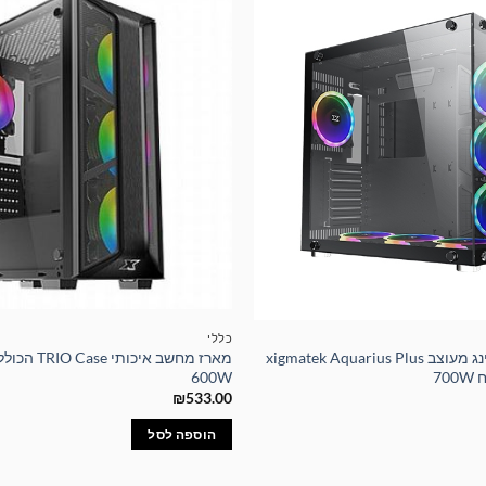
כללי
מארז מחשב גיימינג מעוצב xigmatek Aquarius Plus
מארז מחשב אי
600W
₪
533.00
הוספה לסל