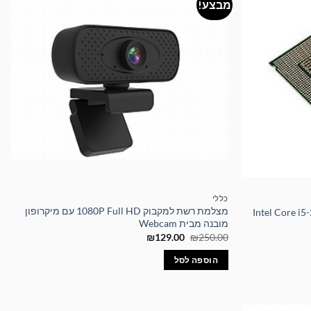
מבצע!
כללי
מצלמת רשת למקבוק 1080P Full HD עם מיקרופון
מובנה מבית Webcam
המחיר
המחיר
₪
129.00
₪
250.00
המקורי
הנוכחי
היה:
הוא:
הוספה לסל
₪129.00.
₪250.00.