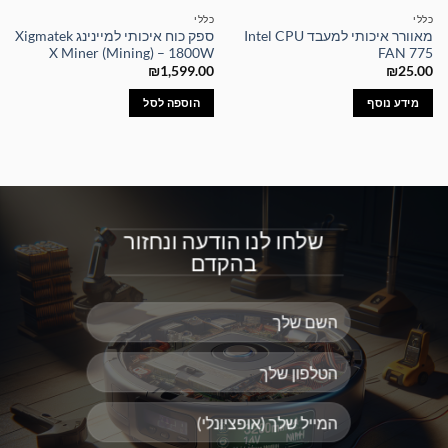
כללי
כללי
מאוורר איכותי למעבד Intel CPU
ספק כוח איכותי למיינינג Xigmatek
X Miner (Mining) – 1800W
FAN 775
₪
1,599.00
₪
25.00
מידע נוסף
הוספה לסל
שלחו לנו הודעה ונחזור
בהקדם