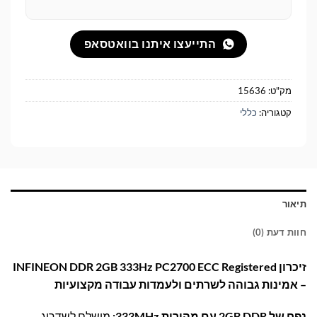
התייעצו איתנו בוואטסאפ
מק"ט:
15636
קטגוריה:
כללי
תיאור
חוות דעת (0)
זיכרון INFINEON DDR 2GB 333Hz PC2700 ECC Registered
– אמינות גבוהה לשרתים ולעמדות עבודה מקצועיות
נפח של 2GB DDR עם מהירות 333MHz:
מושלם לשדרוג