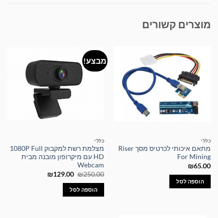
מוצרים קשורים
מבצע!
כללי
כללי
מתאם איכותי לכרטיס מסך Riser
מצלמת רשת למקבוק 1080P Full
For Mining
HD עם מיקרופון מובנה מבית
Webcam
₪
65.00
המחיר
המחיר
₪
129.00
₪
250.00
המקורי
הנוכחי
הוספה לסל
היה:
הוא:
הוספה לסל
₪129.00.
₪250.00.