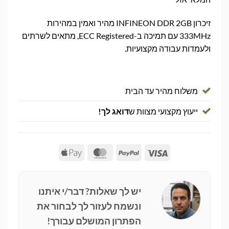
זיכרון INFINEON DDR 2GB מהיר ואמין במהירות
333MHz עם תמיכה ב-ECC Registered, מתאים לשרתים
ולעמדות עבודה מקצועיות.
משלוח מהיר עד הבית
ייעוץ מקצועי מצוות ש
דואג לך!
Apple
MasterCard
PayPal
Visa
Pay
יש לך שאלות? דבר/י איתנו
ונשמח לעזור לך לבחור את
הפתרון המושלם עבורך!