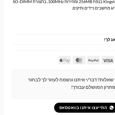
זיכרון Kingston KTT-SO100/256I בנפח 256MB ומהירות 100MHz, בתצורת SO-DIMM
ג לך!
Apple
MasterCard
PayPal
Visa
Pay
 שאלות? דבר/י איתנו ונשמח לעזור לך לבחור
תרון המושלם עבורך!
התייעצו איתנו בוואטסאפ