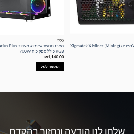
כללי
ספק כוח עוצמתי למיינינג Xigmatek X Miner (Mining)
מארז מחשב גיימינג מ
RGB כולל ספק כוח 700W
₪
1,140.00
הוספה לסל
שלחו לנו הודעה ונחזור בהקדם