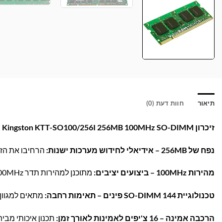
תיאור
חוות דעת (0)
זיכרון Kingston KTT-SO100/256I 256MB 100MHz SO-DIMM – פתרון אמין לשדרוג מחשבים ניידים ישנים!
נפח של 256MB – אידיאלי לחידוש מערכות ישנות:
הרחיבו את הזי
מהירות 100MHz – ביצועים יציבים:
מתוכנן למהירות תדר 100MHz, לשיפור התגובה וההרצה של יישומים בסיסיים.
טכנולוגיית SO-DIMM 144 פינים – תאימות רחבה:
מתאים למגוון מחשב
הרכבה אמינה – 16 צ'יפים לאמינות לאורך זמן:
תכנון איכותי מבית Kingston, המבטיח עמידות ופעולה חלקה לכל שי