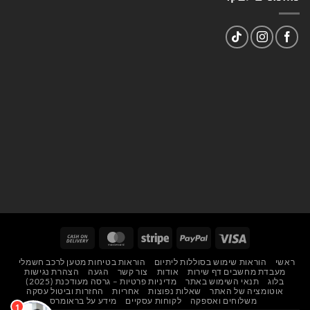
Cash
MasterCard
Stripe
PayPal
Visa
On
ראשי
הוראות שימוש בסוללות ליתיום
הוראות בטיחות מטען לרכב חשמלי
Delivery
מעבדת מחשבים דף שירות
אודות
צור קשר
הגעה
הצהרת נגישות
בלוג
תנאי השימוש באתר
מדיניות פרטיות – גרסה מעודכנת (2025)
אוטומציה של האתר
שאלות נפוצות
אחריות
החזרות וביטול עסקה
משלוחים ואספקה
לקוחות עסקיים
מידע על בראומרס