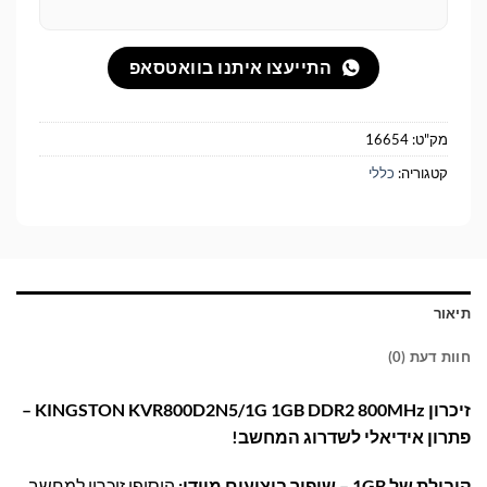
התייעצו איתנו בוואטסאפ
מק"ט:
16654
קטגוריה:
כללי
תיאור
חוות דעת (0)
זיכרון KINGSTON KVR800D2N5/1G 1GB DDR2 800MHz –
פתרון אידיאלי לשדרוג המחשב!
קיבולת של 1GB – שיפור ביצועים מיידי:
הוסיפו זיכרון למחשב