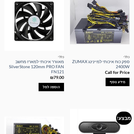
כללי
כללי
ספק כוח איכותי למיינינג ZUMAX
מאוורר איכותי למארז מחשב
SilverStone 120mm PRO FAN
2400W
FN121
Call for Price
₪
79.00
מידע נוסף
הוספה לסל
מבצע!