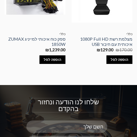
כללי
כללי
מצלמת רשת 1080P Full HD
ספק כוח איכותי למייניג ZUMAX
איכותית עם חיבור USB
1850W
המחיר
המחיר
₪
1,239.00
₪
129.00
₪
170.00
המקורי
הנוכחי
היה:
הוא:
הוספה לסל
הוספה לסל
₪129.00.
₪170.00.
שלחו לנו הודעה ונחזור
בהקדם